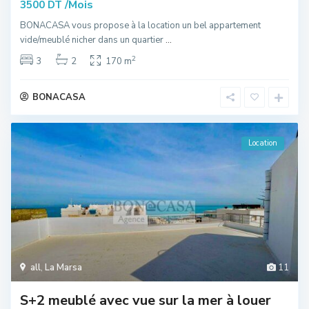
/Mois
3500 DT
BONACASA vous propose à la location un bel appartement
vide/meublé nicher dans un quartier
...
2
3
2
170 m
BONACASA
Location
all
,
La Marsa
11
S+2 meublé avec vue sur la mer à louer