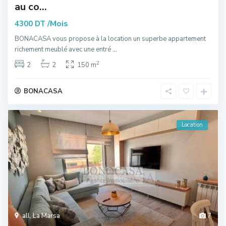
au co...
/Mois
4300 DT
BONACASA vous propose à la location un superbe appartement
richement meublé avec une entré
...
2
2
2
150 m
BONACASA
Location
all
,
La Marsa
7