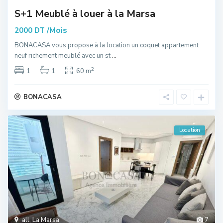
S+1 Meublé à louer à la Marsa
/Mois
2000 DT
BONACASA vous propose à la location un coquet appartement
neuf richement meublé avec un st
...
2
1
1
60 m
BONACASA
Location
all
,
La Marsa
7