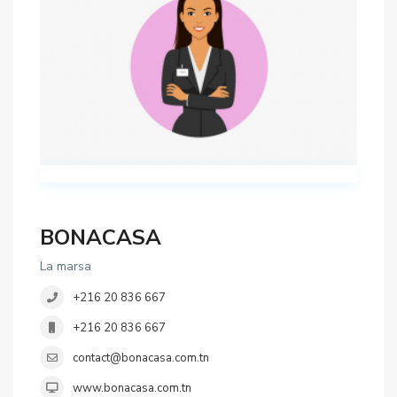
BONACASA
La marsa
+216 20 836 667
+216 20 836 667
contact@bonacasa.com.tn
www.bonacasa.com.tn