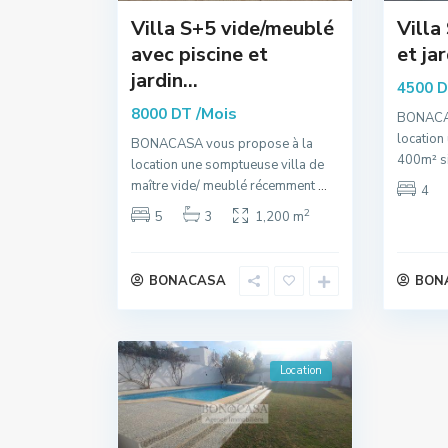
Villa S+5 vide/meublé
Villa
avec piscine et
et jar
jardin...
4500 
/Mois
8000 DT
BONACAS
location
BONACASA vous propose à la
400m² si
location une somptueuse villa de
maître vide/ meublé récemment
...
4
2
5
3
1,200 m
BONACASA
BON
Location