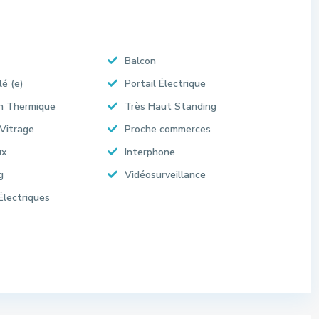
Balcon
lé (e)
Portail Électrique
on Thermique
Très Haut Standing
Vitrage
Proche commerces
ux
Interphone
g
Vidéosurveillance
Électriques