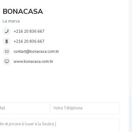
BONACASA
La marsa
+216 20 836 667
+216 20 836 667
contact@bonacasa.com.tn
www.bonacasa.com.tn