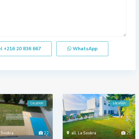
el
+216 20 836 667
WhatsApp
Location
Location
 Soukra
22
all
,
La Soukra
25