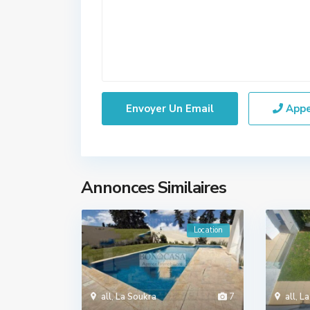
App
Annonces Similaires
Location
all
,
La Soukra
7
all
,
La