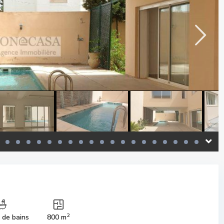
2
s de bains
800 m