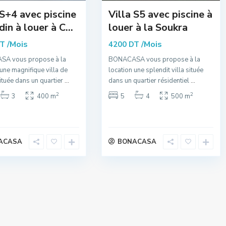
 S+4 avec piscine
Villa S5 avec piscine à
din à louer à C...
louer à la Soukra
/Mois
/Mois
DT
4200 DT
A vous propose à la
BONACASA vous propose à la
 une magnifique villa de
location une splendit villa située
tuée dans un quartier
...
dans un quartier résidentiel
...
2
2
3
400 m
5
4
500 m
ACASA
BONACASA