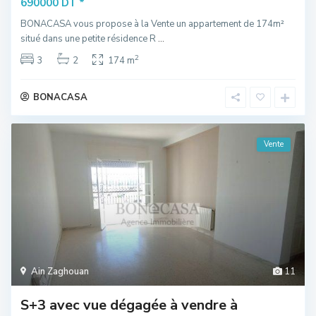
*
690000 DT
BONACASA vous propose à la Vente un appartement de 174m²
situé dans une petite résidence R
...
2
3
2
174 m
BONACASA
Vente
Ain Zaghouan
11
S+3 avec vue dégagée à vendre à