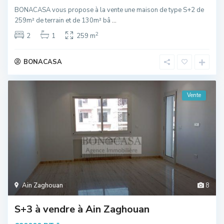
BONACASA vous propose à la vente une maison de type S+2 de
259m² de terrain et de 130m² bâ
...
2
2
1
259 m
BONACASA
Vente
Ain Zaghouan
8
S+3 à vendre à Ain Zaghouan