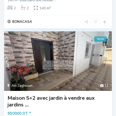
140 m² situé dans une résiden
...
2
2
2
140 m
BONACASA
Vente
Ain Zaghouan
11
Maison S+2 avec jardin à vendre aux
jardins ...
*
650000 DT