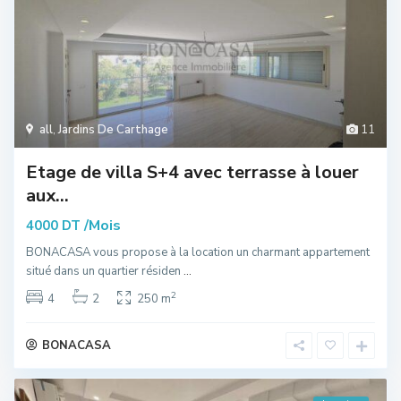
all
,
Jardins De Carthage
11
Etage de villa S+4 avec terrasse à louer
aux...
/Mois
4000 DT
BONACASA vous propose à la location un charmant appartement
situé dans un quartier résiden
...
2
4
2
250 m
BONACASA