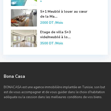
*
S+1 Meublé à louer au cœur
de la Ma...
2000 DT
/Mois
Etage de villa S+3
vide/meublé à lo...
3500 DT
/Mois
Bona Casa
BONACASA est une agence immobilière implantée en Tunisie, son but
est de vous accompagner et de vous guider dans le choix d’habitation
adéquate ou la cession dans les meilleures conditions de vos biens.