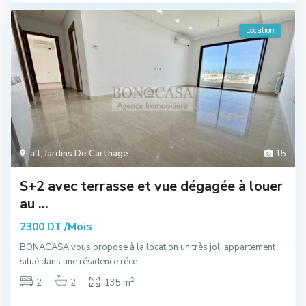
Location
all
,
Jardins De Carthage
15
S+2 avec terrasse et vue dégagée à louer
au ...
/Mois
2300 DT
BONACASA vous propose à la location un très joli appartement
situé dans une résidence réce
...
2
2
2
135 m