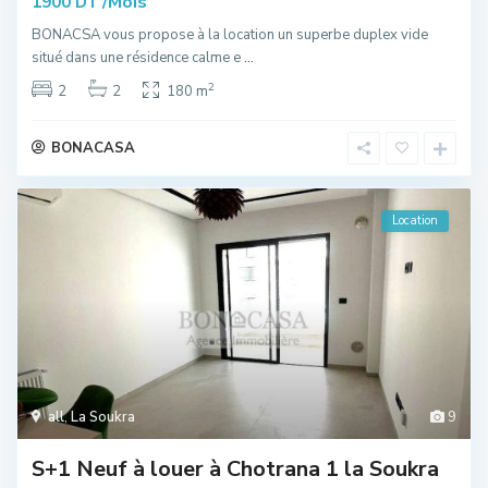
/Mois
1900 DT
BONACSA vous propose à la location un superbe duplex vide
situé dans une résidence calme e
...
2
2
2
180 m
BONACASA
Location
all
,
La Soukra
9
S+1 Neuf à louer à Chotrana 1 la Soukra