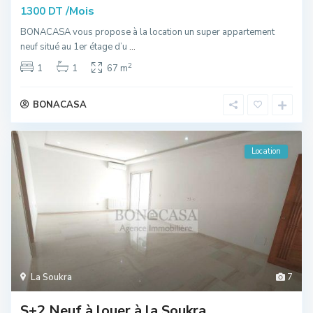
/Mois
1300 DT
BONACASA vous propose à la location un super appartement
neuf situé au 1er étage d’u
...
2
1
1
67 m
BONACASA
Location
La Soukra
7
S+2 Neuf à louer à la Soukra