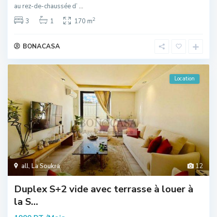
au rez-de-chaussée d’
...
2
3
1
170 m
BONACASA
Location
all
,
La Soukra
12
Duplex S+2 vide avec terrasse à louer à
la S...