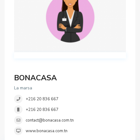
BONACASA
La marsa
+216 20 836 667
+216 20 836 667
contact@bonacasa.com.tn
www.bonacasa.com.tn