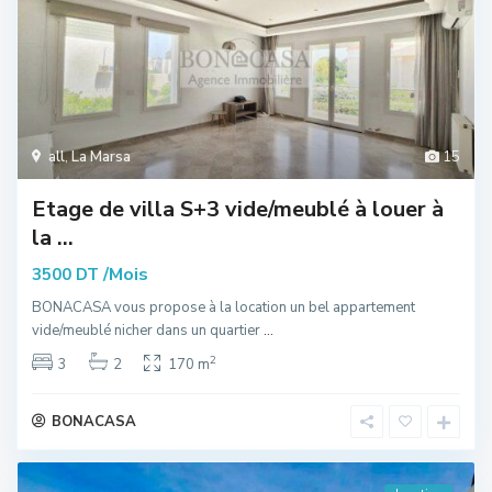
all
,
La Marsa
15
Etage de villa S+3 vide/meublé à louer à
la ...
/Mois
3500 DT
BONACASA vous propose à la location un bel appartement
vide/meublé nicher dans un quartier
...
2
3
2
170 m
BONACASA