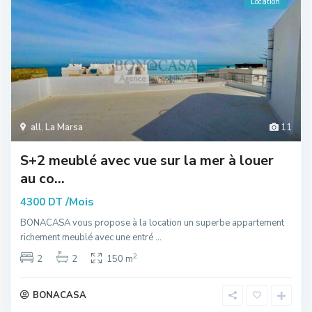
Location
all
,
La Marsa
11
S+2 meublé avec vue sur la mer à louer
au co...
/Mois
4300 DT
BONACASA vous propose à la location un superbe appartement
richement meublé avec une entré
...
2
2
2
150 m
BONACASA