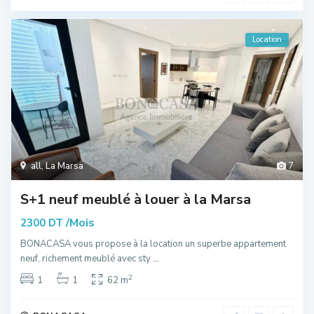
Location
all
,
La Marsa
7
S+1 neuf meublé à louer à la Marsa
/Mois
2300 DT
BONACASA vous propose à la location un superbe appartement
neuf, richement meublé avec sty
...
2
1
1
62 m