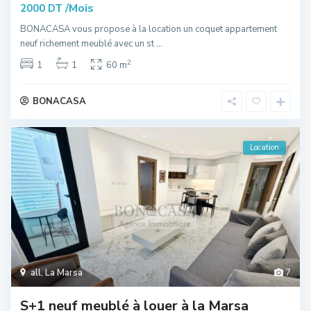
/Mois
2000 DT
BONACASA vous propose à la location un coquet appartement
neuf richement meublé avec un st
...
2
1
1
60 m
BONACASA
Location
all
,
La Marsa
7
S+1 neuf meublé à louer à la Marsa