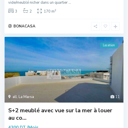
vide/meublé nicher dans un quartier
...
2
3
2
170 m
BONACASA
Location
all
,
La Marsa
11
S+2 meublé avec vue sur la mer à louer
au co...
/Mois
4300 DT