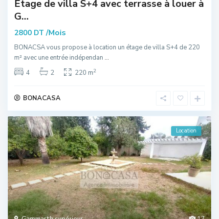
Etage de villa S+4 avec terrasse à louer à
G...
/Mois
2800 DT
BONACSA vous propose à location un étage de villa S+4 de 220
m² avec une entrée indépendan
...
2
4
2
220 m
BONACASA
Location
Gammarth supérieur
17