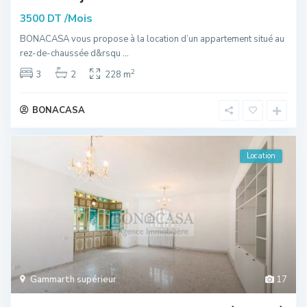
/Mois
3500 DT
BONACASA vous propose à la location d’un appartement situé au
rez-de-chaussée d&rsqu
...
2
3
2
228 m
BONACASA
Location
Gammarth supérieur
17