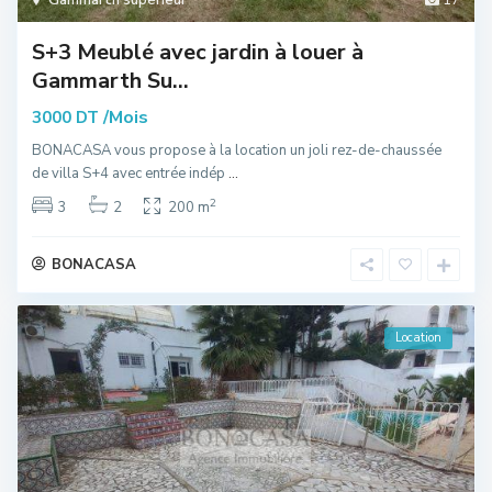
S+3 Meublé avec jardin à louer à
Gammarth Su...
/Mois
3000 DT
BONACASA vous propose à la location un joli rez-de-chaussée
de villa S+4 avec entrée indép
...
2
3
2
200 m
BONACASA
Location