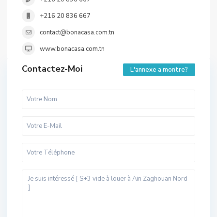
+216 20 836 667
contact@bonacasa.com.tn
www.bonacasa.com.tn
Contactez-Moi
L'annexe a montre?