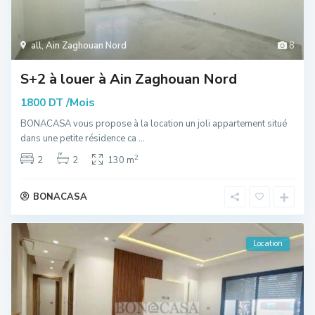
all
,
Ain Zaghouan Nord
8
S+2 à louer à Ain Zaghouan Nord
/Mois
1800 DT
BONACASA vous propose à la location un joli appartement situé
dans une petite résidence ca
...
2
2
2
130 m
BONACASA
Location