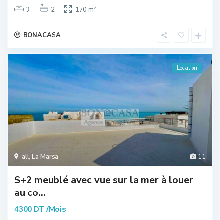
2
3
2
170 m
BONACASA
Location
all
,
La Marsa
11
S+2 meublé avec vue sur la mer à louer
au co...
/Mois
4300 DT