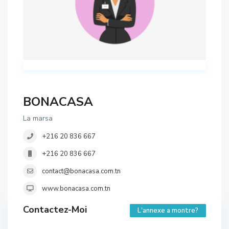
BONACASA
La marsa
+216 20 836 667
+216 20 836 667
contact@bonacasa.com.tn
www.bonacasa.com.tn
Contactez-Moi
L'annexe a montre?