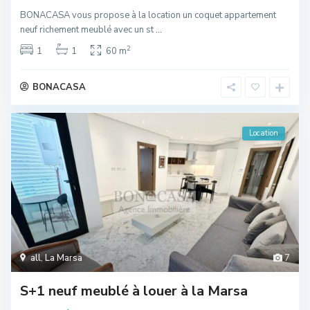
BONACASA vous propose à la location un coquet appartement
neuf richement meublé avec un st
...
2
1
1
60 m
BONACASA
Location
all
,
La Marsa
7
S+1 neuf meublé à louer à la Marsa