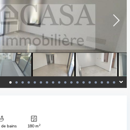
2
s de bains
180 m