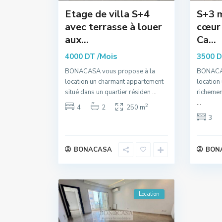
Etage de villa S+4
S+3 m
avec terrasse à louer
cœur 
aux...
Ca...
/Mois
4000 DT
3500 
BONACASA vous propose à la
BONACAS
location un charmant appartement
location
situé dans un quartier résiden
...
richemen
...
2
4
2
250 m
3
BONACASA
BON
Location