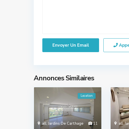
App
Annonces Similaires
Location
all
,
Jardins De Carthage
11
all
,
Ja