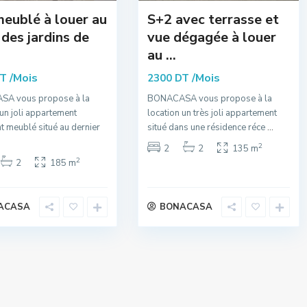
eublé à louer au
S+2 avec terrasse et
des jardins de
vue dégagée à louer
au ...
/Mois
/Mois
DT
2300 DT
A vous propose à la
BONACASA vous propose à la
 un joli appartement
location un très joli appartement
t meublé situé au dernier
situé dans une résidence réce
...
2
2
2
135 m
2
2
185 m
ACASA
BONACASA