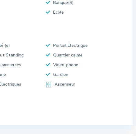
Banque(S)
École
lé (e)
Portail Électrique
ut Standing
Quartier calme
 commerces
Video-phone
one
Gardien
Électriques
Ascenseur