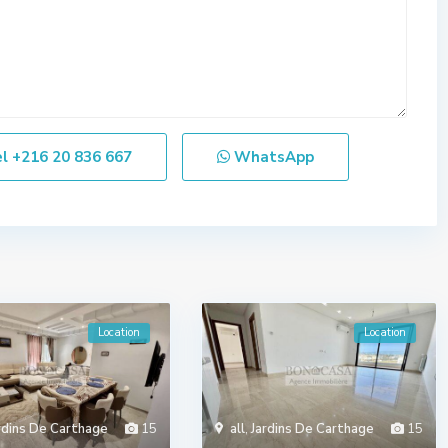
el
+216 20 836 667
WhatsApp
Location
Location
rdins De Carthage
15
all
,
Jardins De Carthage
15