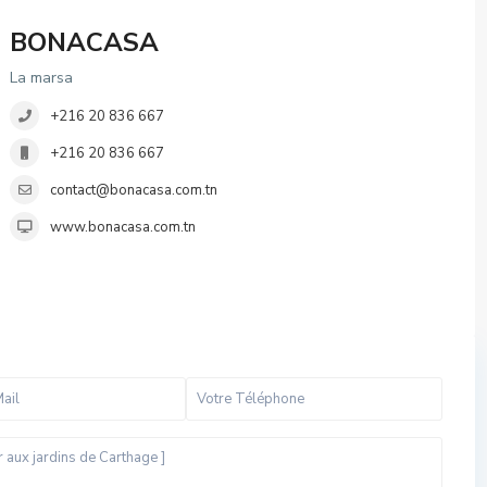
BONACASA
La marsa
+216 20 836 667
+216 20 836 667
contact@bonacasa.com.tn
www.bonacasa.com.tn