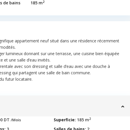
2
es de bains
185 m
nifique appartement neuf situé dans une résidence récemment
mmodités.
ger lumineux donnant sur une terrasse, une cuisine bien équipée
 et une salle d’eau invités.
arentale avec son dressing et salle d’eau avec une douche à
ressing qui partagent une salle de bain commune.
u futur locataire.
2
00 DT
Superficie:
185 m
/Mois
ms:
3
Salles de bains:
2