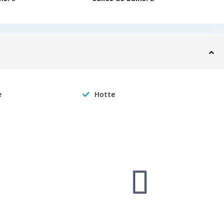
e
Hotte
ROR 509 - QUOTA LIMIT