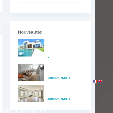
Nouveautés
Somptueuse Villa
avec piscine à
ven...
*
S+1 Meublé à louer
au cœur de la Ma...
2000 DT
/Mois
Etage de villa S+3
vide/meublé à lo...
3500 DT
/Mois
 EXCEEDED