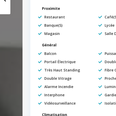
Proximite
Restaurant
Café(S
Banque(S)
Lycée
Magasin
Salle 
Général
Balcon
Puissa
Portail Électrique
Doubl
Très Haut Standing
Fibre 
Double Vitrage
Proch
Alarme Incendie
Lumin
Interphone
Gardi
Vidéosurveillance
Isolat
Climatisation