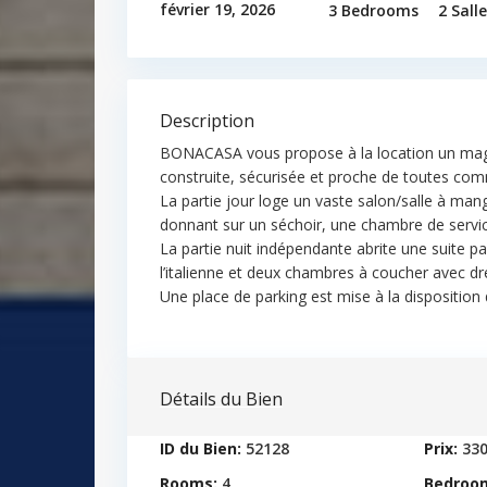
février 19, 2026
3 Bedrooms
2 Sall
Description
BONACASA vous propose à la location un mag
construite, sécurisée et proche de toutes co
La partie jour loge un vaste salon/salle à man
donnant sur un séchoir, une chambre de service
La partie nuit indépendante abrite une suite p
l’italienne et deux chambres à coucher avec d
Une place de parking est mise à la disposition d
Détails du Bien
ID du Bien:
52128
Prix:
33
Rooms:
4
Bedroo