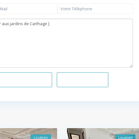
el
+216 20 836 667
WhatsApp
Location
Location