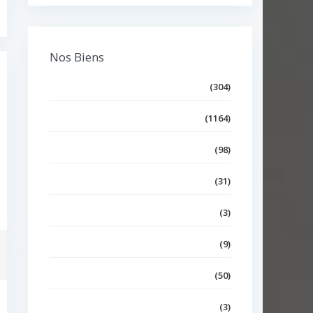
Nos Biens
Villa
(304)
Appartement
(1164)
Duplex
(98)
Triplex
(31)
Loft
(3)
Terrain
(9)
Bureaux et Commerces
(50)
Maison
(3)