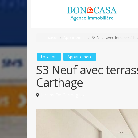
La maison
Appartement
S3 Neuf avec terrasse à lo
Location
Appartement
S3 Neuf avec terras
Carthage
Jardins De Carthage
,
all