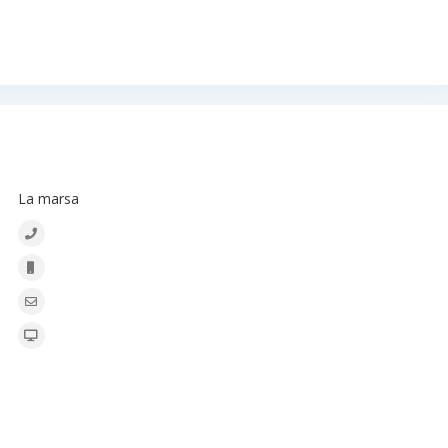
BONACASA
La marsa
+216 20 836 667
+216 20 836 667
contact@bonacasa.com.tn
www.bonacasa.com.tn