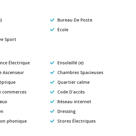
)
Bureau De Poste
École
De Sport
nce Électrique
Ensoleillé (e)
e Ascenseur
Chambres Spacieuses
Optique
Quartier calme
e commerces
Code D'accès
eux
Réseau internet
en
Dressing
ion phonique
Stores Électriques