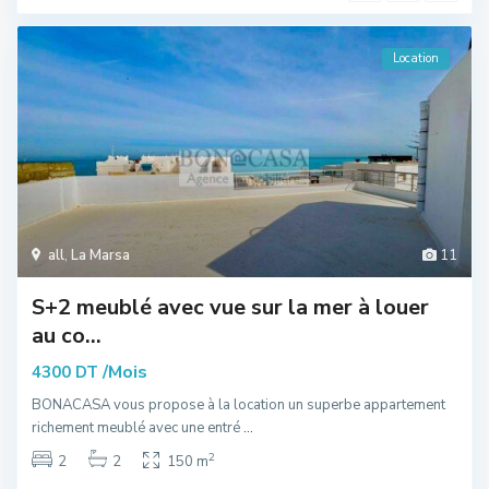
Location
all
,
La Marsa
11
S+2 meublé avec vue sur la mer à louer
au co...
/Mois
4300 DT
BONACASA vous propose à la location un superbe appartement
richement meublé avec une entré
...
2
2
2
150 m