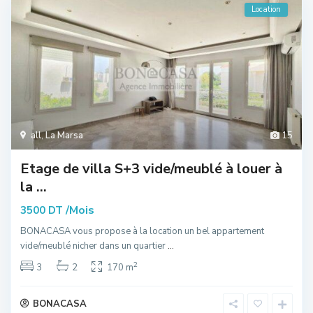
Location
all
,
La Marsa
15
Etage de villa S+3 vide/meublé à louer à
la ...
/Mois
3500 DT
BONACASA vous propose à la location un bel appartement
vide/meublé nicher dans un quartier
...
2
3
2
170 m
BONACASA