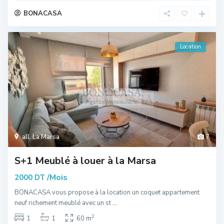
BONACASA
Location
all
,
La Marsa
7
S+1 Meublé à louer à la Marsa
/Mois
2000 DT
BONACASA vous propose à la location un coquet appartement
neuf richement meublé avec un st
...
2
1
1
60 m