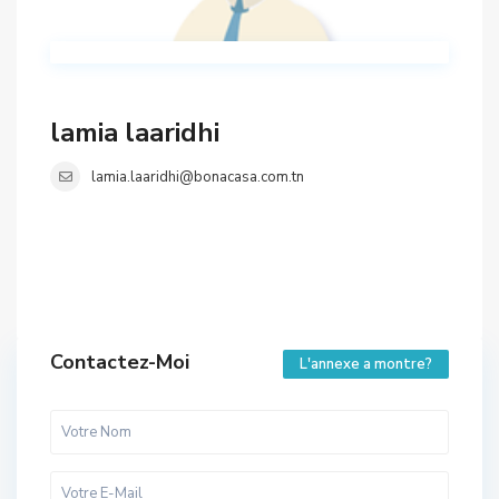
lamia laaridhi
lamia.laaridhi@bonacasa.com.tn
Contactez-Moi
L'annexe a montre?