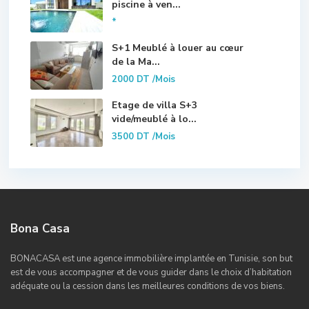
piscine à ven...
*
S+1 Meublé à louer au cœur
de la Ma...
2000 DT
/Mois
Etage de villa S+3
vide/meublé à lo...
3500 DT
/Mois
Bona Casa
BONACASA est une agence immobilière implantée en Tunisie, son but
est de vous accompagner et de vous guider dans le choix d’habitation
adéquate ou la cession dans les meilleures conditions de vos biens.