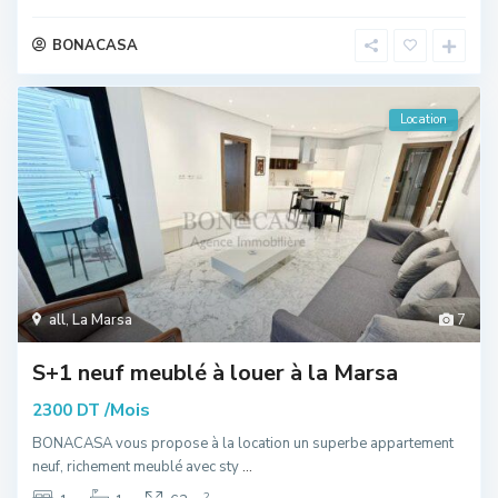
BONACASA
Location
all
,
La Marsa
7
S+1 neuf meublé à louer à la Marsa
/Mois
2300 DT
BONACASA vous propose à la location un superbe appartement
neuf, richement meublé avec sty
...
2