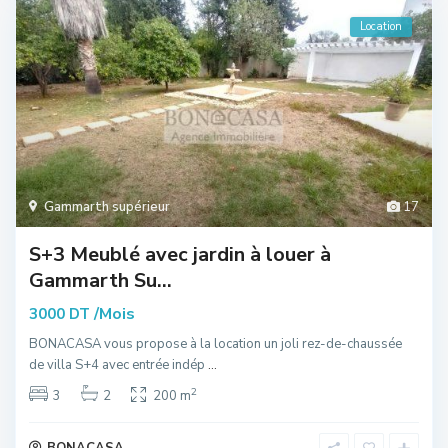
Location
Gammarth supérieur
17
S+3 Meublé avec jardin à louer à
Gammarth Su...
/Mois
3000 DT
BONACASA vous propose à la location un joli rez-de-chaussée
de villa S+4 avec entrée indép
...
2
3
2
200 m
BONACASA