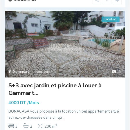
Location
Gammarth supérieur
15
S+3 avec jardin et piscine à louer à
Gammart...
/Mois
4000 DT
BONACASA vous propose à la location un bel appartement situé
au rez-de-chaussée dans un qu
...
2
3
2
200 m