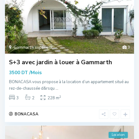
Gammarth supérieur
9
S+3 avec jardin à louer à Gammarth
/Mois
3500 DT
BONACASA vous propose à la location d’un appartement situé au
rez-de-chaussée d&rsqu
...
2
3
2
228 m
BONACASA
Location