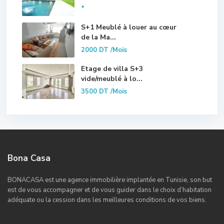
*
S+1 Meublé à louer au cœur
de la Ma...
2000 DT
/Mois
Etage de villa S+3
vide/meublé à lo...
3500 DT
/Mois
Bona Casa
BONACASA est une agence immobilière implantée en Tunisie, son but
est de vous accompagner et de vous guider dans le choix d’habitation
adéquate ou la cession dans les meilleures conditions de vos biens.