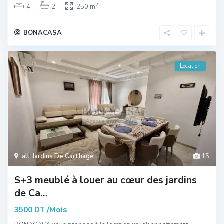
2
4
2
250 m
BONACASA
Location
all
,
Jardins De Carthage
15
S+3 meublé à louer au cœur des jardins
de Ca...
/Mois
3500 DT