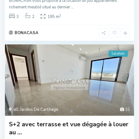
BONACASA vous propose à la location un joli appartement
richement meublé situé au dernier
...
2
3
2
185 m
BONACASA
Location
all
,
Jardins De Carthage
15
S+2 avec terrasse et vue dégagée à louer
au ...