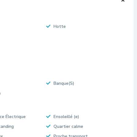
Hotte
Banque(S)
n
ce Électrique
Ensoleillé (e)
tanding
Quartier calme
ux
Proche transport