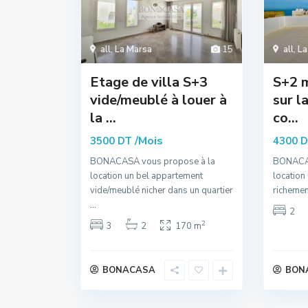
all
,
La Marsa
15
all
,
La
Etage de villa S+3
S+2 
vide/meublé à louer à
sur l
la ...
co...
/Mois
3500 DT
4300 
BONACASA vous propose à la
BONACAS
location un bel appartement
location
vide/meublé nicher dans un quartier
richemen
...
2
2
3
2
170 m
BONACASA
BON