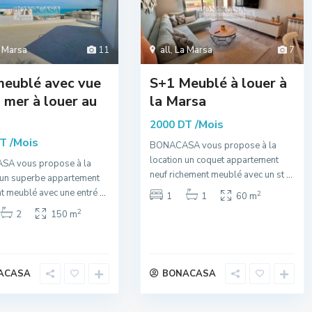
 Marsa
11
all
,
La Marsa
7
meublé avec vue
S+1 Meublé à louer à
a mer à louer au
la Marsa
/Mois
2000 DT
/Mois
DT
BONACASA vous propose à la
location un coquet appartement
A vous propose à la
neuf richement meublé avec un st
...
 un superbe appartement
t meublé avec une entré
...
2
1
1
60 m
2
2
150 m
ACASA
BONACASA