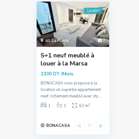
Location
all
,
La Marsa
7
S+1 neuf meublé à
louer à la Marsa
/Mois
2300 DT
BONACASA vous propose à la
location un superbe appartement
neuf, richement meublé avec sty
...
2
1
1
62 m
BONACASA