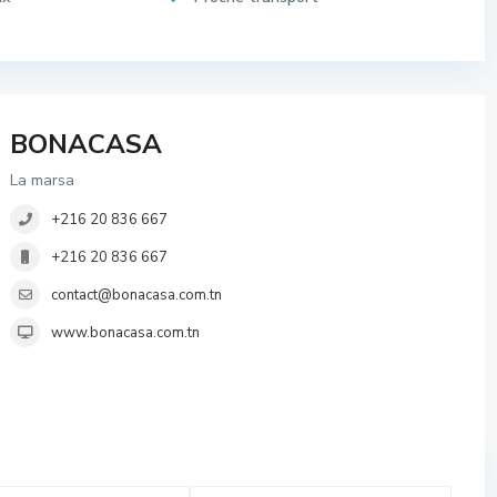
BONACASA
La marsa
+216 20 836 667
+216 20 836 667
contact@bonacasa.com.tn
www.bonacasa.com.tn