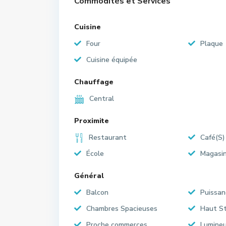
Commodités et Services
Cuisine
Four
Plaque
Cuisine équipée
Chauffage
Central
Proximite
Restaurant
Café(S)
École
Magasi
Général
Balcon
Puissan
Chambres Spacieuses
Haut S
Proche commerces
Lumine