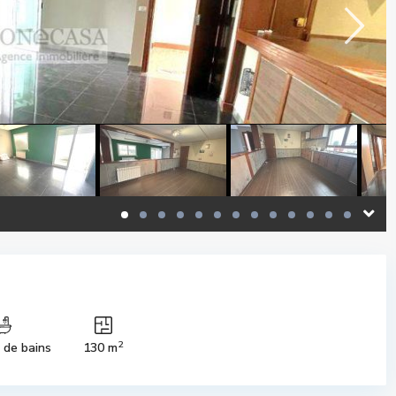
2
s de bains
130 m