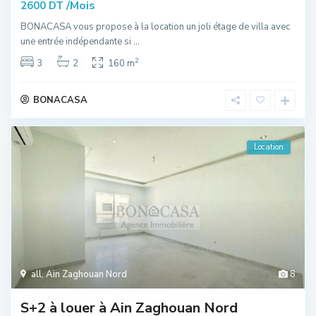
/Mois
2600 DT
BONACASA vous propose à la location un joli étage de villa avec
une entrée indépendante si
...
2
3
2
160 m
BONACASA
Location
all
,
Ain Zaghouan Nord
8
S+2 à louer à Ain Zaghouan Nord