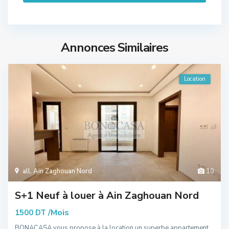
Annonces Similaires
Location
all
,
Ain Zaghouan Nord
10
S+1 Neuf à louer à Ain Zaghouan Nord
/Mois
1500 DT
BONACASA vous propose à la location un superbe appartement