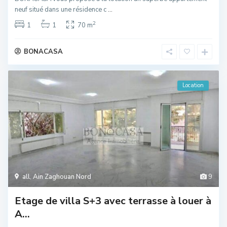
neuf situé dans une résidence c
...
2
1
1
70 m
BONACASA
Location
all
,
Ain Zaghouan Nord
9
Etage de villa S+3 avec terrasse à louer à
A...