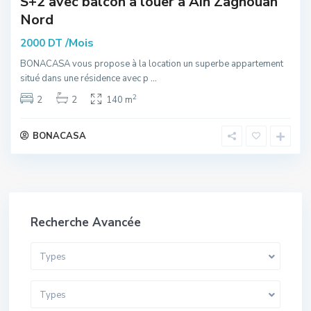
S+2 avec balcon à louer à Ain Zaghouan
Nord
/Mois
2000 DT
BONACASA vous propose à la location un superbe appartement
situé dans une résidence avec p
...
2
2
2
140 m
BONACASA
Recherche Avancée
Types
Types