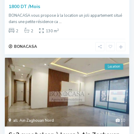
/Mois
1800 DT
BONACASA vous propose à la location un joli appartement situé
dans une petite résidence ca
...
2
2
2
130 m
BONACASA
Location
all
,
Ain Zaghouan Nord
10