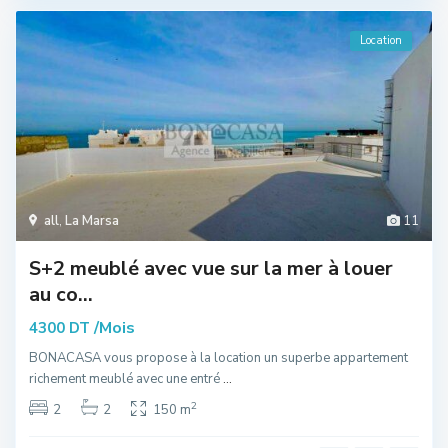
Location
all
,
La Marsa
11
S+2 meublé avec vue sur la mer à louer
au co...
/Mois
4300 DT
BONACASA vous propose à la location un superbe appartement
richement meublé avec une entré
...
2
2
2
150 m