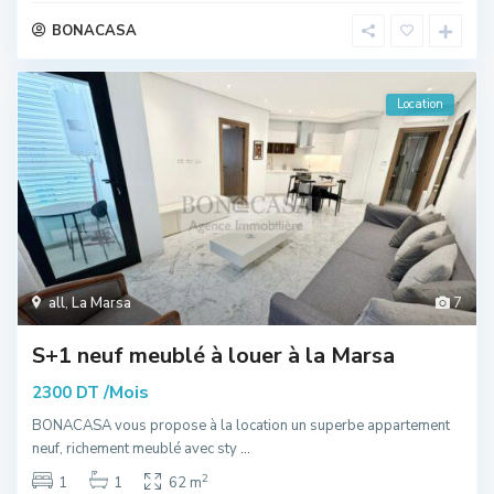
BONACASA
Location
all
,
La Marsa
7
S+1 neuf meublé à louer à la Marsa
/Mois
2300 DT
BONACASA vous propose à la location un superbe appartement
neuf, richement meublé avec sty
...
2
1
1
62 m