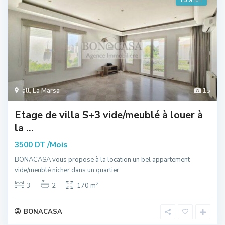
Location
all
,
La Marsa
15
Etage de villa S+3 vide/meublé à louer à
la ...
/Mois
3500 DT
BONACASA vous propose à la location un bel appartement
vide/meublé nicher dans un quartier
...
2
3
2
170 m
BONACASA