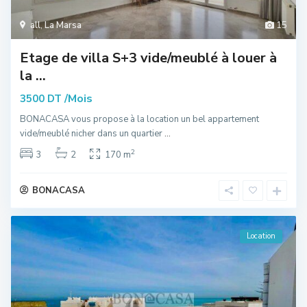
all
,
La Marsa
15
Etage de villa S+3 vide/meublé à louer à
la ...
/Mois
3500 DT
BONACASA vous propose à la location un bel appartement
vide/meublé nicher dans un quartier
...
2
3
2
170 m
BONACASA
Location