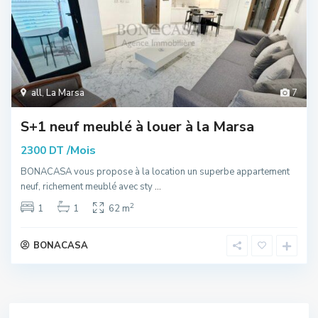
all
,
La Marsa
7
S+1 neuf meublé à louer à la Marsa
/Mois
2300 DT
BONACASA vous propose à la location un superbe appartement
neuf, richement meublé avec sty
...
2
1
1
62 m
BONACASA