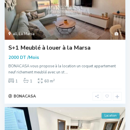
all
,
La Marsa
7
S+1 Meublé à louer à la Marsa
/Mois
2000 DT
BONACASA vous propose à la location un coquet appartement
neuf richement meublé avec un st
...
2
1
1
60 m
BONACASA
Location