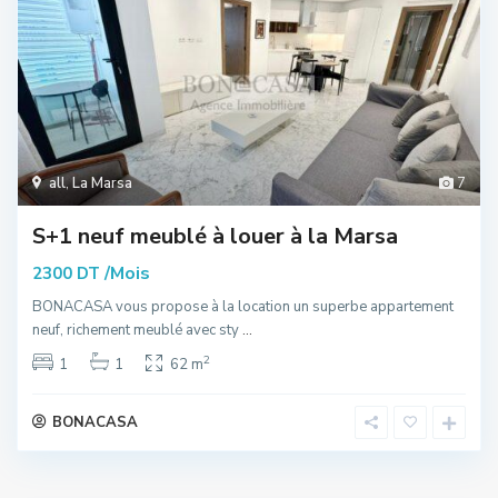
all
,
La Marsa
7
S+1 neuf meublé à louer à la Marsa
/Mois
2300 DT
BONACASA vous propose à la location un superbe appartement
neuf, richement meublé avec sty
...
2
1
1
62 m
BONACASA