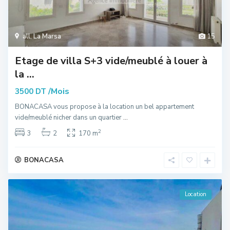
all
,
La Marsa
15
Etage de villa S+3 vide/meublé à louer à
la ...
/Mois
3500 DT
BONACASA vous propose à la location un bel appartement
vide/meublé nicher dans un quartier
...
2
3
2
170 m
BONACASA
Location