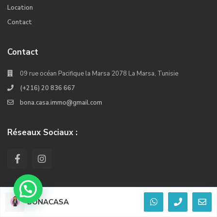
Location
Contact
Contact
09 rue océan Pacifique la Marsa 2078 La Marsa, Tunisie
(+216) 20 836 667
bona.casa.immo@gmail.com
Réseaux Sociaux :
BONACASA
© 2022. Tous les droits réservés Crée Par Kiwi Softwares