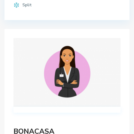
Split
BONACASA