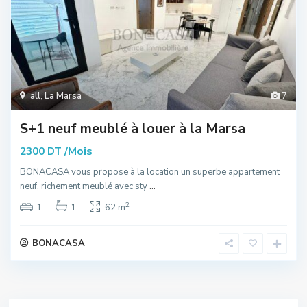
all
,
La Marsa
7
S+1 neuf meublé à louer à la Marsa
/Mois
2300 DT
BONACASA vous propose à la location un superbe appartement
neuf, richement meublé avec sty
...
2
1
1
62 m
BONACASA