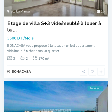
all
,
La Marsa
15
Etage de villa S+3 vide/meublé à louer à
la ...
/Mois
3500 DT
BONACASA vous propose à la location un bel appartement
vide/meublé nicher dans un quartier
...
2
3
2
170 m
BONACASA
Location