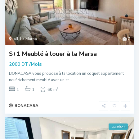
all
,
La Marsa
7
S+1 Meublé à louer à la Marsa
/Mois
2000 DT
BONACASA vous propose à la location un coquet appartement
neuf richement meublé avec un st
...
2
1
1
60 m
BONACASA
Location