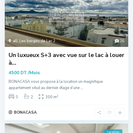
all
,
Les berges de Lac 2
26
Un luxueux S+3 avec vue sur le lac à louer
à...
/Mois
4500 DT
BONACASA vous propose à la location un magnifique
appartement situé au dernier étage d’une
...
2
3
2
300 m
BONACASA
Location