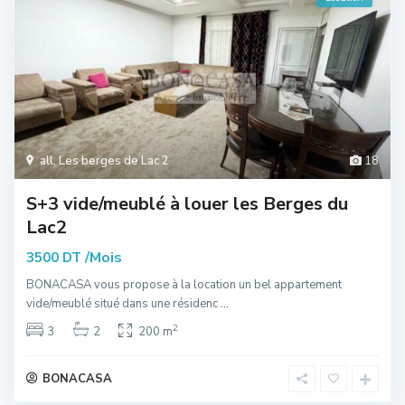
all
,
Les berges de Lac 2
18
S+3 vide/meublé à louer les Berges du
Lac2
/Mois
3500 DT
BONACASA vous propose à la location un bel appartement
vide/meublé situé dans une résidenc
...
2
3
2
200 m
BONACASA