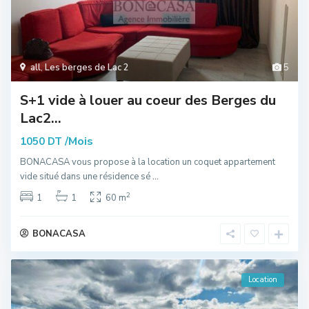
all
,
Les berges de Lac 2
5
S+1 vide à louer au coeur des Berges du
Lac2...
/Mois
1050 DT
BONACASA vous propose à la location un coquet appartement
vide situé dans une résidence sé
...
2
1
1
60 m
BONACASA
Location