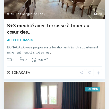
all
,
Les berges de Lac 2
20
S+3 meublé avec terrasse à louer au
cœur des...
/Mois
4000 DT
BONACASA vous propose à la location un très joli appartement
richement meublé situé au rez
...
2
3
2
250 m
BONACASA
Location