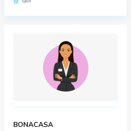
Split
BONACASA