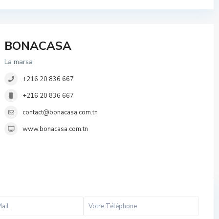
BONACASA
La marsa
+216 20 836 667
+216 20 836 667
contact@bonacasa.com.tn
www.bonacasa.com.tn