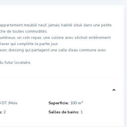
ppartement meublé neuf, jamais habité situé dans une petite
oche de toutes commodités.
umineux, un coin repas, une cuisine avec séchoir entièrement
laver qui complète la partie jour.
 avec dressing qui partagent une salle d’eau commune avec
u futur locataire.
2
0 DT
Superficie:
100 m
/Mois
:
2
Salles de bains:
1