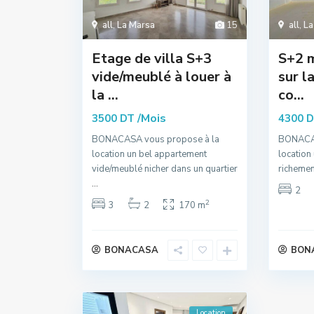
all
,
La Marsa
15
all
,
La
Etage de villa S+3
S+2 
vide/meublé à louer à
sur l
la ...
co...
/Mois
3500 DT
4300 
BONACASA vous propose à la
BONACAS
location un bel appartement
location
vide/meublé nicher dans un quartier
richemen
...
2
2
3
2
170 m
BONACASA
BON
Location