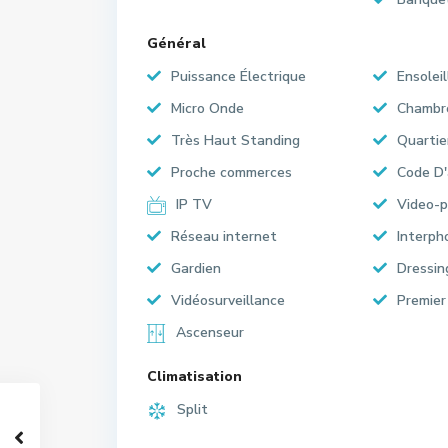
Général
Puissance Électrique
Ensoleil
Micro Onde
Chambr
Très Haut Standing
Quartie
Proche commerces
Code D'
IP TV
Video-
Réseau internet
Interph
Gardien
Dressin
Vidéosurveillance
Premier
Ascenseur
Climatisation
Split