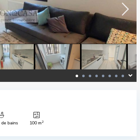
2
s de bains
100 m