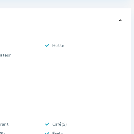
Hotte
rateur
rant
Café(S)
(S)
École