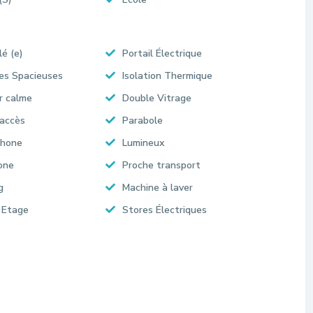
lé (e)
Portail Électrique
es Spacieuses
Isolation Thermique
r calme
Double Vitrage
accès
Parabole
phone
Lumineux
one
Proche transport
g
Machine à laver
 Etage
Stores Électriques