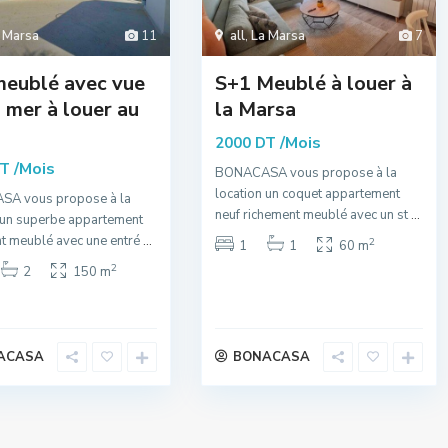
 Marsa
11
all
,
La Marsa
7
meublé avec vue
S+1 Meublé à louer à
a mer à louer au
la Marsa
/Mois
2000 DT
/Mois
DT
BONACASA vous propose à la
location un coquet appartement
A vous propose à la
neuf richement meublé avec un st
...
 un superbe appartement
t meublé avec une entré
...
2
1
1
60 m
2
2
150 m
ACASA
BONACASA