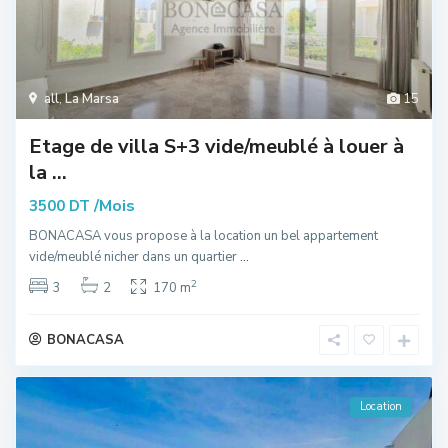
all
,
La Marsa
15
Etage de villa S+3 vide/meublé à louer à
la ...
/Mois
3500 DT
BONACASA vous propose à la location un bel appartement
vide/meublé nicher dans un quartier
...
2
3
2
170 m
BONACASA
Location