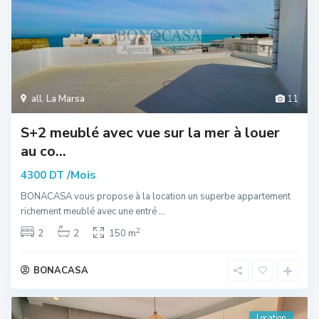
all
,
La Marsa
11
S+2 meublé avec vue sur la mer à louer
au co...
/Mois
4300 DT
BONACASA vous propose à la location un superbe appartement
richement meublé avec une entré
...
2
2
2
150 m
BONACASA
Location