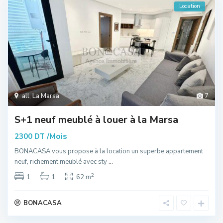
Location
all
,
La Marsa
7
S+1 neuf meublé à louer à la Marsa
/Mois
2300 DT
BONACASA vous propose à la location un superbe appartement
neuf, richement meublé avec sty
...
2
1
1
62 m
BONACASA