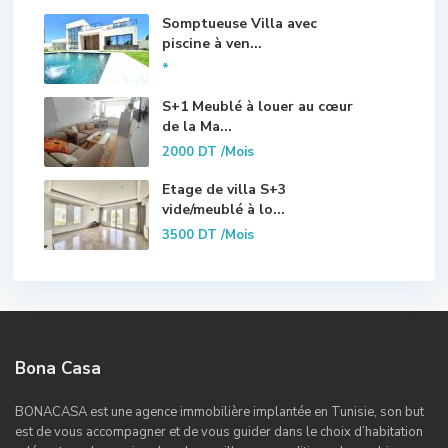
Somptueuse Villa avec
piscine à ven...
*
S+1 Meublé à louer au cœur
de la Ma...
2000 DT
/Mois
Etage de villa S+3
vide/meublé à lo...
3500 DT
/Mois
Bona Casa
BONACASA est une agence immobilière implantée en Tunisie, son but
est de vous accompagner et de vous guider dans le choix d’habitation