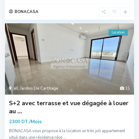
BONACASA
Location
all
,
Jardins De Carthage
15
S+2 avec terrasse et vue dégagée à louer
au ...
/Mois
2300 DT
BONACASA vous propose à la location un très joli appartement
situé dans une résidence réce
...