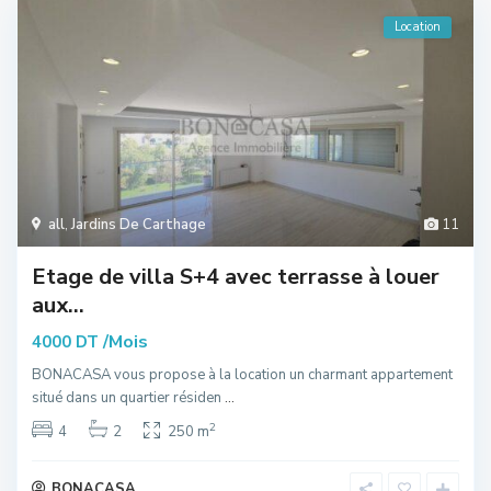
Location
all
,
Jardins De Carthage
11
Etage de villa S+4 avec terrasse à louer
aux...
/Mois
4000 DT
BONACASA vous propose à la location un charmant appartement
situé dans un quartier résiden
...
2
4
2
250 m
BONACASA