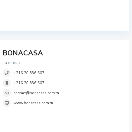
BONACASA
La marsa
+216 20 836 667
+216 20 836 667
contact@bonacasa.com.tn
www.bonacasa.com.tn