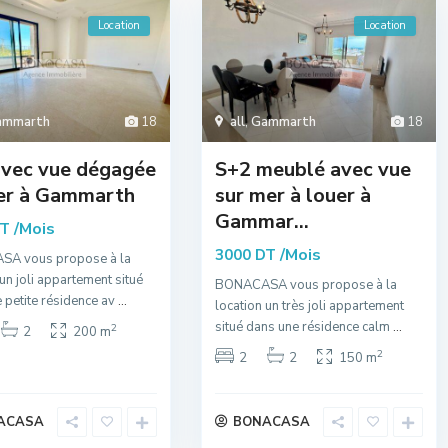
Location
Location
ammarth
18
all
,
Gammarth
18
avec vue dégagée
S+2 meublé avec vue
uer à Gammarth
sur mer à louer à
Gammar...
/Mois
DT
/Mois
3000 DT
A vous propose à la
 un joli appartement situé
BONACASA vous propose à la
 petite résidence av
...
location un très joli appartement
situé dans une résidence calm
...
2
2
200 m
2
2
2
150 m
ACASA
BONACASA