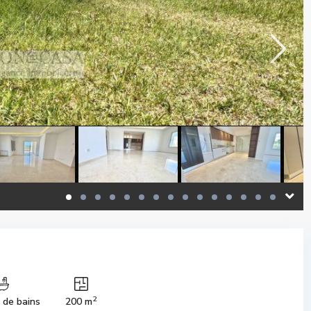
2
s de bains
200 m