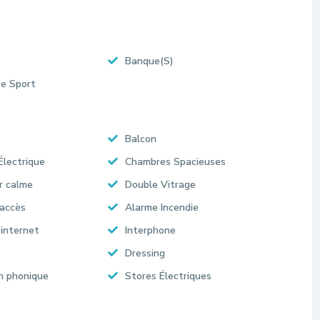
Banque(S)
De Sport
Balcon
Électrique
Chambres Spacieuses
r calme
Double Vitrage
accès
Alarme Incendie
internet
Interphone
Dressing
on phonique
Stores Électriques