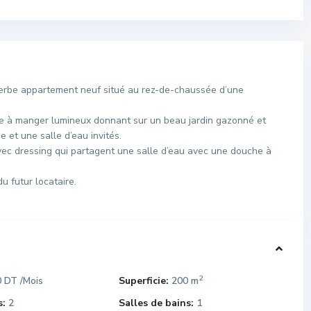
rbe appartement neuf situé au rez-de-chaussée d’une
lle à manger lumineux donnant sur un beau jardin gazonné et
 et une salle d’eau invités.
vec dressing qui partagent une salle d’eau avec une douche à
u futur locataire.
2
0 DT
Superficie:
200 m
/Mois
:
2
Salles de bains:
1