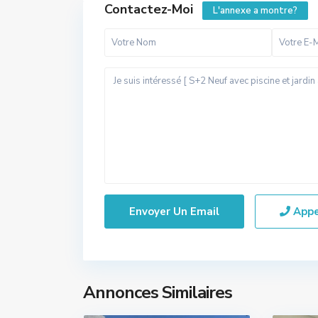
Contactez-Moi
L'annexe a montre?
App
Annonces Similaires