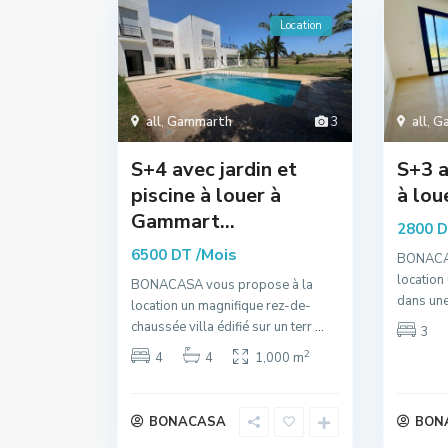
Location
all
,
Gammarth
3
all
,
G
S+4 avec jardin et
S+3 
piscine à louer à
à lo
Gammart...
2800 
/Mois
6500 DT
BONACAS
location
BONACASA vous propose à la
dans une
location un magnifique rez-de-
chaussée villa édifié sur un terr
...
3
2
4
4
1,000 m
BONACASA
BON