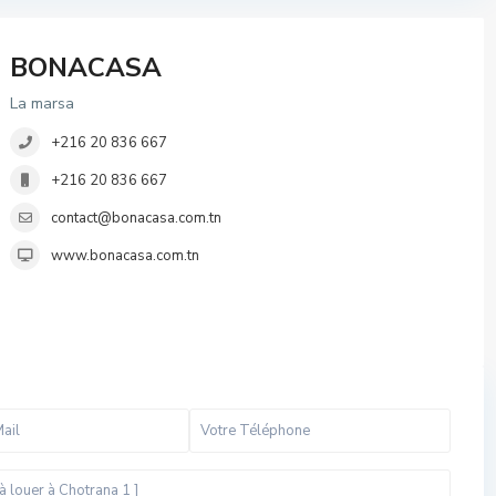
BONACASA
La marsa
+216 20 836 667
+216 20 836 667
contact@bonacasa.com.tn
www.bonacasa.com.tn