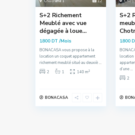
Chotrana 1
12
Chotr
S+2 Richement
S+2 
Meublé avec vue
meubl
dégagée à loue...
Chotr
/Mois
1800 DT
1800 
BONACASA vous propose à la
BONACAS
location un coquet appartement
location
richement meublé situé au deuxiè
...
apparte
d’une
...
2
2
1
140 m
2
BONACASA
BON