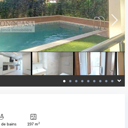
2
s de bains
197 m