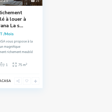
ana 1
15
Richement
é à louer à
ana La s...
/Mois
DT
A vous propose à la
 un magnifique
ment richement meublé
2
1
75 m
ACASA