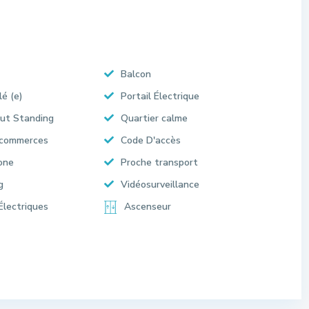
Balcon
lé (e)
Portail Électrique
ut Standing
Quartier calme
 commerces
Code D'accès
one
Proche transport
g
Vidéosurveillance
Électriques
Ascenseur