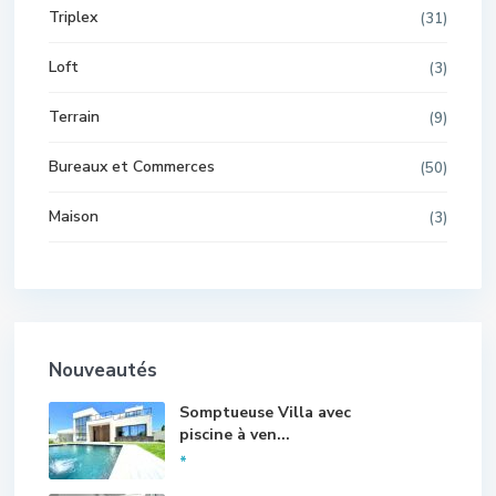
Triplex
(31)
Loft
(3)
Terrain
(9)
Bureaux et Commerces
(50)
Maison
(3)
Nouveautés
Somptueuse Villa avec
piscine à ven...
*