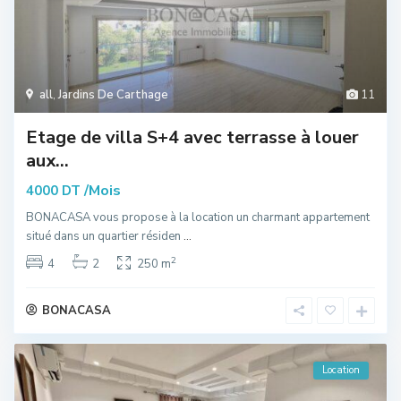
all
,
Jardins De Carthage
11
Etage de villa S+4 avec terrasse à louer
aux...
/Mois
4000 DT
BONACASA vous propose à la location un charmant appartement
situé dans un quartier résiden
...
2
4
2
250 m
BONACASA
Location