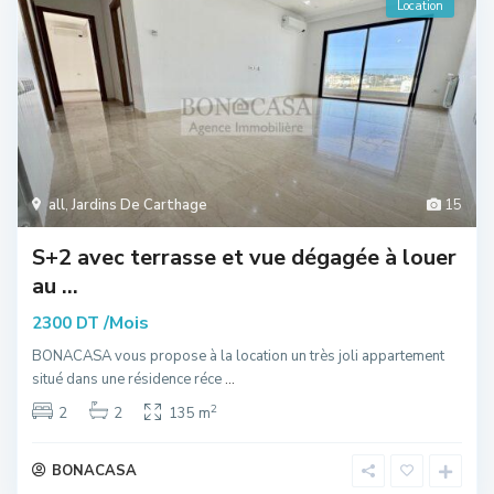
Location
all
,
Jardins De Carthage
15
S+2 avec terrasse et vue dégagée à louer
au ...
/Mois
2300 DT
BONACASA vous propose à la location un très joli appartement
situé dans une résidence réce
...
2
2
2
135 m
BONACASA