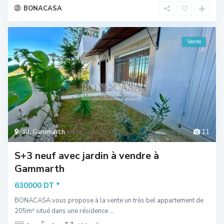
BONACASA
Vente
all
,
Gammarth
11
S+3 neuf avec jardin à vendre à
Gammarth
*
630000 DT
BONACASA vous propose à la vente un très bel appartement de
205m² situé dans une résidence
...