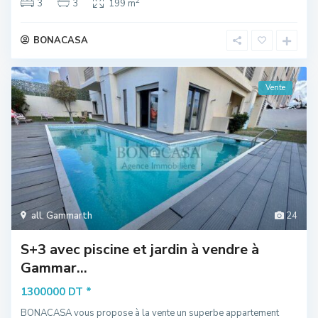
2
3
3
199 m
BONACASA
Vente
all
,
Gammarth
24
S+3 avec piscine et jardin à vendre à
Gammar...
*
1300000 DT
BONACASA vous propose à la vente un superbe appartement