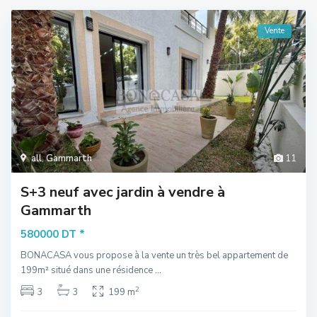
Vente
all
,
Gammarth
11
S+3 neuf avec jardin à vendre à
Gammarth
*
580000 DT
BONACASA vous propose à la vente un très bel appartement de
199m² situé dans une résidence
...
2
3
3
199 m