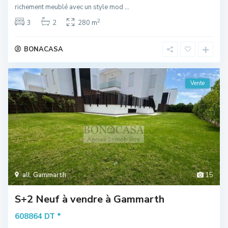
richement meublé avec un style mod
...
2
3
2
280 m
BONACASA
Vente
all
,
Gammarth
15
S+2 Neuf à vendre à Gammarth
*
608864 DT