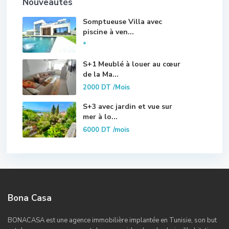
Nouveautés
Somptueuse Villa avec
piscine à ven...
*
S+1 Meublé à louer au cœur
de la Ma...
2000 DT
/Mois
S+3 avec jardin et vue sur
mer à lo...
6000 DT
/mois
Bona Casa
BONACASA est une agence immobilière implantée en Tunisie, son but