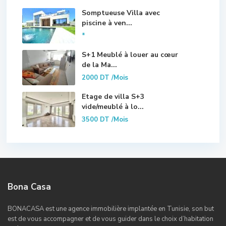
Somptueuse Villa avec
piscine à ven...
*
S+1 Meublé à louer au cœur
de la Ma...
2000 DT
/Mois
Etage de villa S+3
vide/meublé à lo...
3500 DT
/Mois
Bona Casa
BONACASA est une agence immobilière implantée en Tunisie, son but
est de vous accompagner et de vous guider dans le choix d’habitation