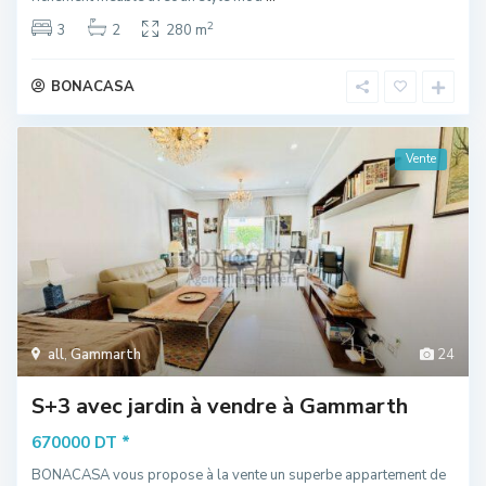
2
3
2
280 m
BONACASA
Vente
all
,
Gammarth
24
S+3 avec jardin à vendre à Gammarth
*
670000 DT
BONACASA vous propose à la vente un superbe appartement de