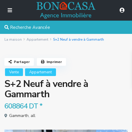
Recherche Avancée
La maison
Appartement
S+2 Neuf à vendre à Gammarth
Partager
Imprimer
Vente
Appartement
S+2 Neuf à vendre à
Gammarth
608864 DT
*
Gammarth
,
all