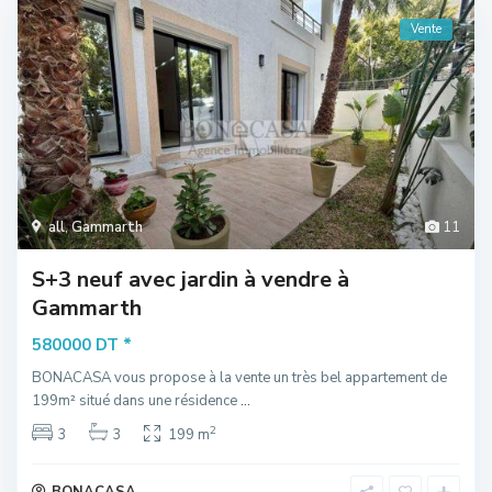
Vente
all
,
Gammarth
11
S+3 neuf avec jardin à vendre à
Gammarth
*
580000 DT
BONACASA vous propose à la vente un très bel appartement de
199m² situé dans une résidence
...
2
3
3
199 m
BONACASA