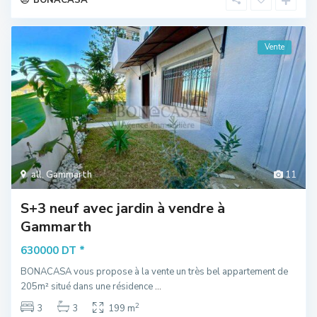
Vente
all
,
Gammarth
11
S+3 neuf avec jardin à vendre à
Gammarth
*
630000 DT
BONACASA vous propose à la vente un très bel appartement de
205m² situé dans une résidence
...
2
3
3
199 m