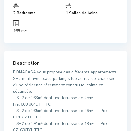
2 Bedrooms
1 Salles de bains
2
163 m
Description
BONACASA vous propose des différents appartements
S+2 neuf avec place parking situé au rez-de-chaussée
d’une résidence récemment construite, calme et
sécurisée.
– S+2 de 163m² dont une terrasse de 25m²—-
Prix:608.864DT TTC
– S+2 de 165m² dont une terrasse de 26m² —-Prix:
614.754DT TTC
– S+2 de 191m² dont une terrasse de 49m² —-Prix:
671696DT TTC