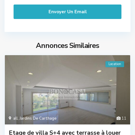
Annonces Similaires
Location
all
,
Jardins De Carthage
11
Etage de villa S+4 avec terrasse à louer