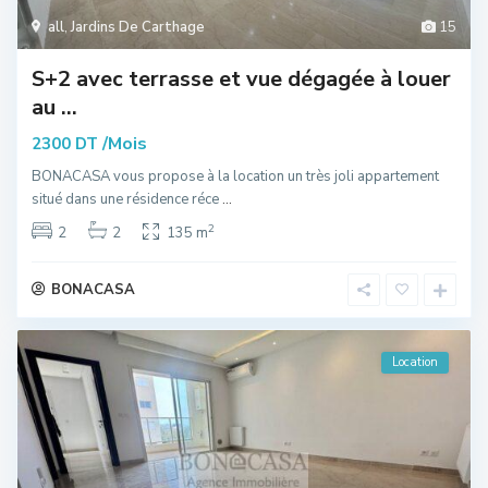
all
,
Jardins De Carthage
15
S+2 avec terrasse et vue dégagée à louer
au ...
/Mois
2300 DT
BONACASA vous propose à la location un très joli appartement
situé dans une résidence réce
...
2
2
2
135 m
BONACASA
Location