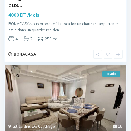
aux...
/Mois
4000 DT
BONACASA vous propose à la location un charmant appartement
situé dans un quartier résiden
...
2
4
2
250 m
BONACASA
Location
all
,
Jardins De Carthage
15