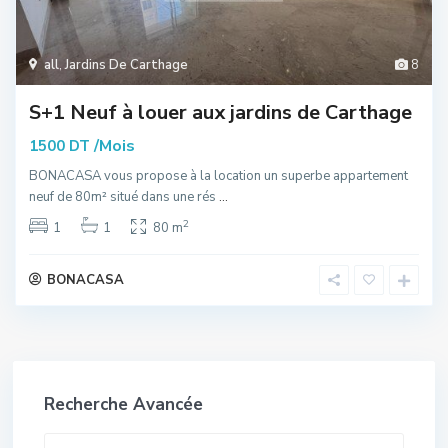
all
,
Jardins De Carthage
8
S+1 Neuf à louer aux jardins de Carthage
/Mois
1500 DT
BONACASA vous propose à la location un superbe appartement
neuf de 80m² situé dans une rés
...
2
1
1
80 m
BONACASA
Recherche Avancée