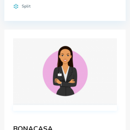
Split
BONACASA