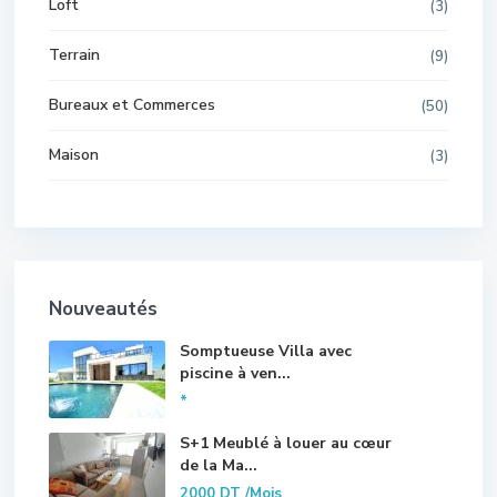
Loft
(3)
Terrain
(9)
Bureaux et Commerces
(50)
Maison
(3)
Nouveautés
Somptueuse Villa avec
piscine à ven...
*
S+1 Meublé à louer au cœur
de la Ma...
2000 DT
/Mois