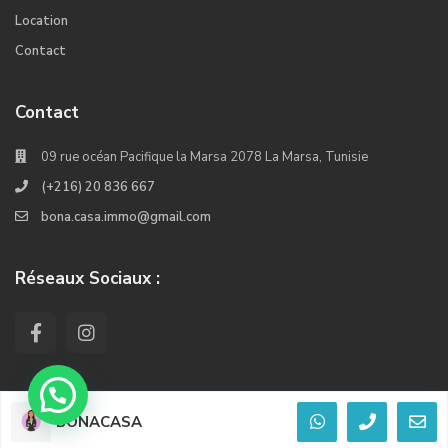
Location
Contact
Contact
09 rue océan Pacifique la Marsa 2078 La Marsa, Tunisie
(+216) 20 836 667
bona.casa.immo@gmail.com
Réseaux Sociaux :
BONACASA
© 2022. Tous les droits réservés Crée Par Kiwi Softwares