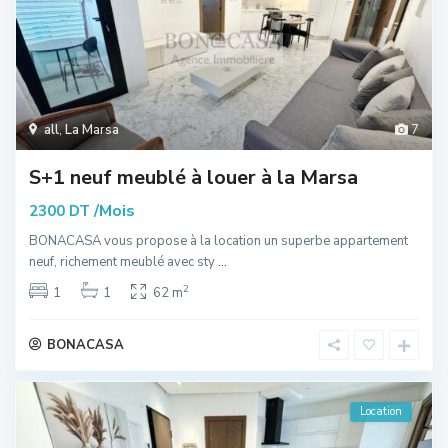
all
,
La Marsa
7
S+1 neuf meublé à louer à la Marsa
/Mois
2300 DT
BONACASA vous propose à la location un superbe appartement
neuf, richement meublé avec sty
...
2
1
1
62 m
BONACASA
Location