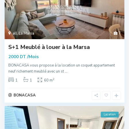
all
,
La Marsa
7
S+1 Meublé à louer à la Marsa
/Mois
2000 DT
BONACASA vous propose à la location un coquet appartement
neuf richement meublé avec un st
...
2
1
1
60 m
BONACASA
Location