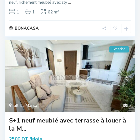
neuf, richement meublé avec sty
...
2
1
1
62 m
BONACASA
Location
all
,
La Marsa
6
S+1 neuf meublé avec terrasse à louer à
la M...
/Mois
2500 DT