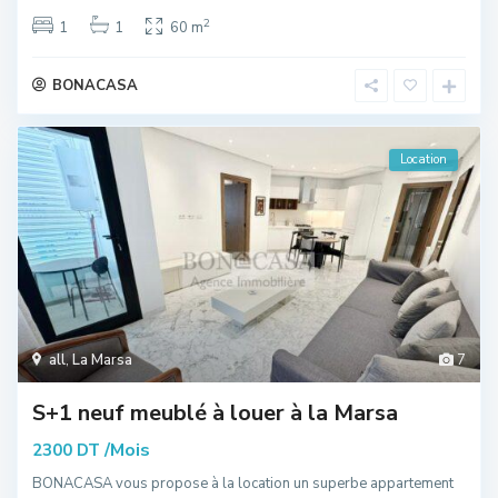
2
1
1
60 m
BONACASA
Location
all
,
La Marsa
7
S+1 neuf meublé à louer à la Marsa
/Mois
2300 DT
BONACASA vous propose à la location un superbe appartement