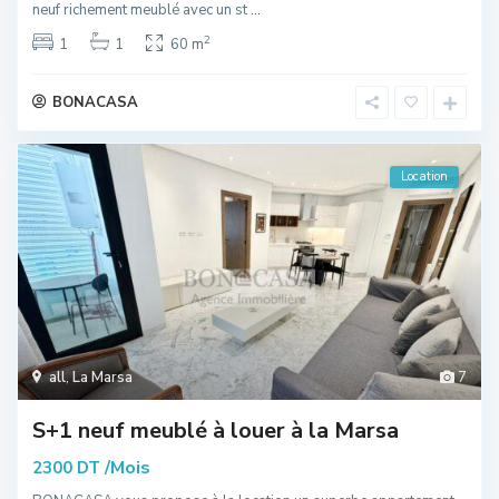
neuf richement meublé avec un st
...
2
1
1
60 m
BONACASA
Location
all
,
La Marsa
7
S+1 neuf meublé à louer à la Marsa
/Mois
2300 DT