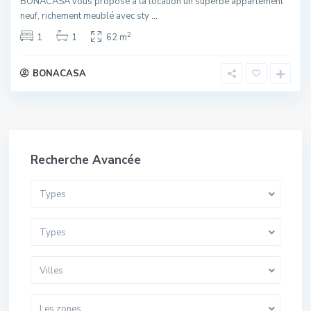
BONACASA vous propose à la location un superbe appartement
neuf, richement meublé avec sty
...
2
1
1
62 m
BONACASA
Recherche Avancée
Types
Types
Villes
Les zones