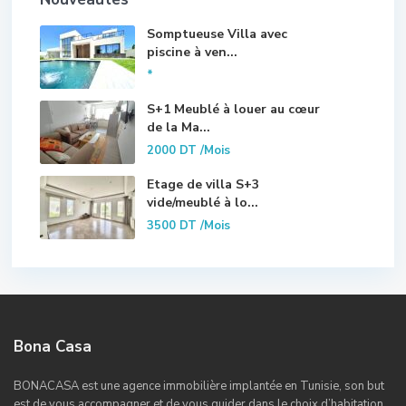
Somptueuse Villa avec
piscine à ven...
*
S+1 Meublé à louer au cœur
de la Ma...
2000 DT
/Mois
Etage de villa S+3
vide/meublé à lo...
3500 DT
/Mois
Bona Casa
BONACASA est une agence immobilière implantée en Tunisie, son but
est de vous accompagner et de vous guider dans le choix d’habitation