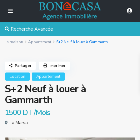
Recherche Avancée
La maison
Appartement
S+2 Neuf à louer à Gammarth
Partager
Imprimer
Location
Appartement
S+2 Neuf à louer à
Gammarth
1500 DT
/Mois
La Marsa