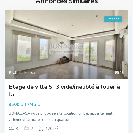
Annonces Similaires
Location
all
,
La Marsa
15
Etage de villa S+3 vide/meublé à louer à
la ...
/Mois
3500 DT
BONACASA vous propose à la location un bel appartement
vide/meublé nicher dans un quartier
...
2
3
2
170 m