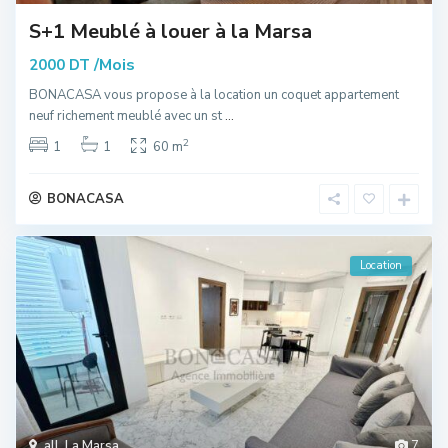
S+1 Meublé à louer à la Marsa
/Mois
2000 DT
BONACASA vous propose à la location un coquet appartement
neuf richement meublé avec un st
...
2
1
1
60 m
BONACASA
Location
all
,
La Marsa
7