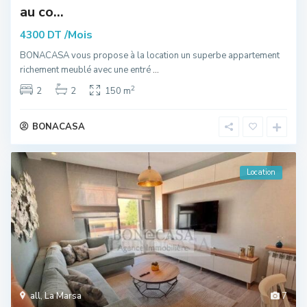
au co...
/Mois
4300 DT
BONACASA vous propose à la location un superbe appartement
richement meublé avec une entré
...
2
2
2
150 m
BONACASA
Location
all
,
La Marsa
7