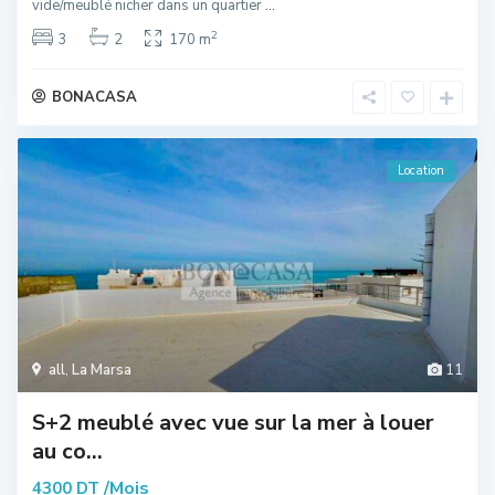
vide/meublé nicher dans un quartier
...
2
3
2
170 m
BONACASA
Location
all
,
La Marsa
11
S+2 meublé avec vue sur la mer à louer
au co...
/Mois
4300 DT