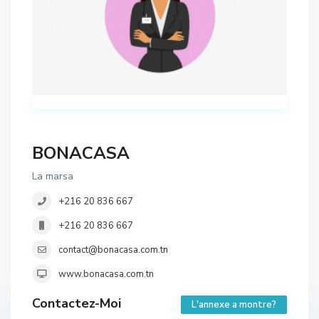
BONACASA
La marsa
+216 20 836 667
+216 20 836 667
contact@bonacasa.com.tn
www.bonacasa.com.tn
Contactez-Moi
L'annexe a montre?