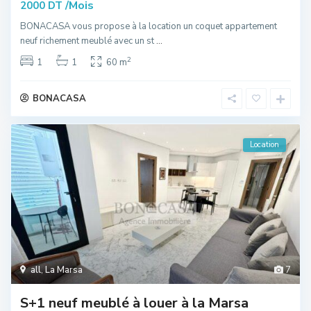
/Mois
2000 DT
BONACASA vous propose à la location un coquet appartement
neuf richement meublé avec un st
...
2
1
1
60 m
BONACASA
Location
all
,
La Marsa
7
S+1 neuf meublé à louer à la Marsa