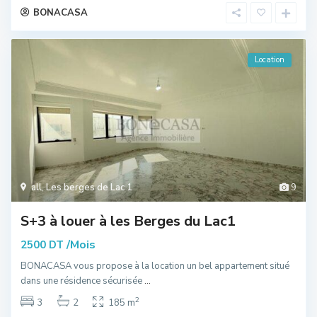
BONACASA
Location
all
,
Les berges de Lac 1
9
S+3 à louer à les Berges du Lac1
/Mois
2500 DT
BONACASA vous propose à la location un bel appartement situé
dans une résidence sécurisée
...
2
3
2
185 m