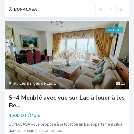
BONACASA
Location
all
,
Les berges de Lac 1
12
S+4 Meublé avec vue sur Lac à louer à les
Be...
/Mois
4500 DT
BONACASA vous propose à la location un bel appartement situé
dans une résidence calme, séc
...