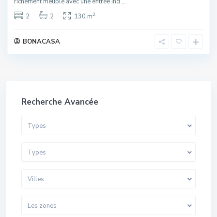
richement meublé avec une entrée ind
...
2
2
2
130 m
BONACASA
Recherche Avancée
Types
Types
Villes
Les zones