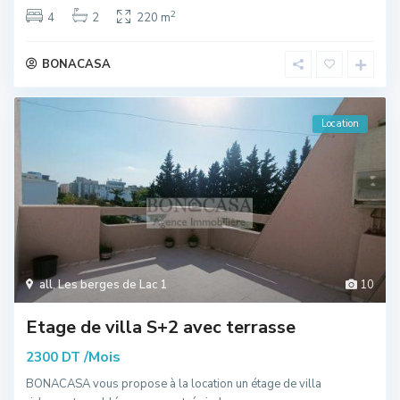
2
4
2
220 m
BONACASA
Location
all
,
Les berges de Lac 1
10
Etage de villa S+2 avec terrasse
/Mois
2300 DT
BONACASA vous propose à la location un étage de villa