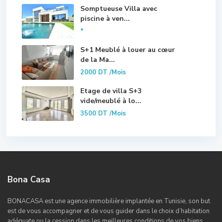
Somptueuse Villa avec
piscine à ven...
*
S+1 Meublé à louer au cœur
de la Ma...
2000 DT
/Mois
Etage de villa S+3
vide/meublé à lo...
3500 DT
/Mois
Bona Casa
BONACASA est une agence immobilière implantée en Tunisie, son but
est de vous accompagner et de vous guider dans le choix d’habitation
adéquate ou la cession dans les meilleures conditions de vos biens.