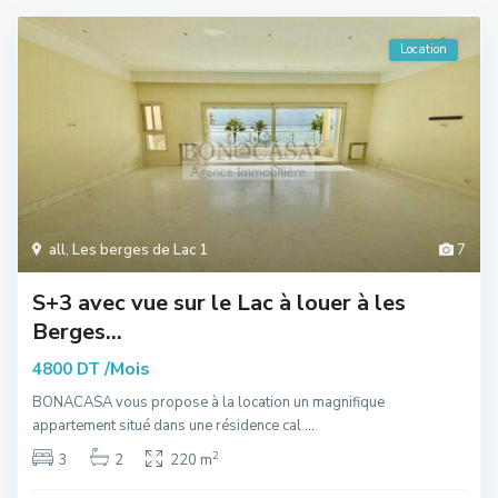
Location
all
,
Les berges de Lac 1
7
S+3 avec vue sur le Lac à louer à les
Berges...
/Mois
4800 DT
BONACASA vous propose à la location un magnifique
appartement situé dans une résidence cal
...
2
3
2
220 m