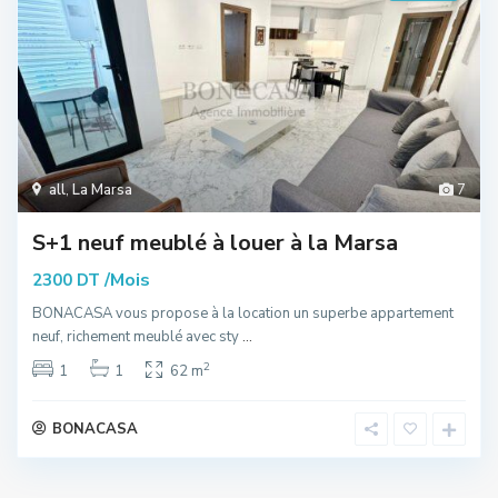
all
,
La Marsa
7
S+1 neuf meublé à louer à la Marsa
/Mois
2300 DT
BONACASA vous propose à la location un superbe appartement
neuf, richement meublé avec sty
...
2
1
1
62 m
BONACASA