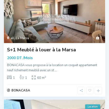
all
,
La Marsa
7
S+1 Meublé à louer à la Marsa
/Mois
2000 DT
BONACASA vous propose à la location un coquet appartement
neuf richement meublé avec un st
...
2
1
1
60 m
BONACASA
Location