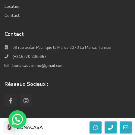
Location
Contact
Contact
09 rue océan Pacifique la Marsa 2078 La Marsa, Tunisie
(+216) 20 836 667
bona.casa.immo@gmail.com
Réseaux Sociaux :
BONACASA
© 2022. Tous les droits réservés Crée Par Kiwi Softwares