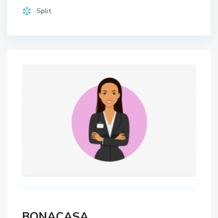
Split
BONACASA