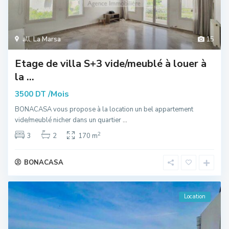
all
,
La Marsa
15
Etage de villa S+3 vide/meublé à louer à
la ...
/Mois
3500 DT
BONACASA vous propose à la location un bel appartement
vide/meublé nicher dans un quartier
...
2
3
2
170 m
BONACASA
Location