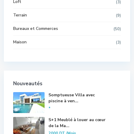
Loft
(3)
Terrain
(9)
Bureaux et Commerces
(50)
Maison
(3)
Nouveautés
Somptueuse Villa avec
piscine à ven...
*
S+1 Meublé à louer au cœur
de la Ma...
2000 DT
/Mois