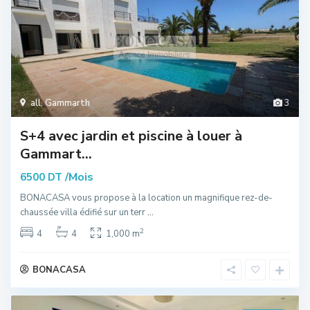
all
,
Gammarth
3
S+4 avec jardin et piscine à louer à
Gammart...
/Mois
6500 DT
BONACASA vous propose à la location un magnifique rez-de-
chaussée villa édifié sur un terr
...
2
4
4
1,000 m
BONACASA