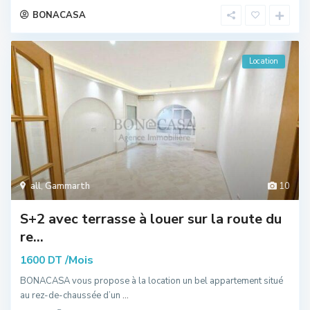
BONACASA
Location
all
,
Gammarth
10
S+2 avec terrasse à louer sur la route du
re...
/Mois
1600 DT
BONACASA vous propose à la location un bel appartement situé
au rez-de-chaussée d’un
...