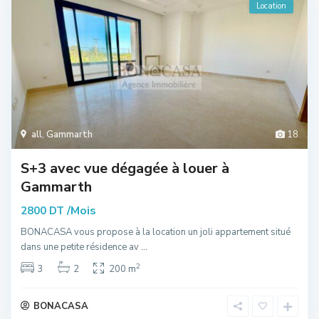
Location
all
,
Gammarth
18
S+3 avec vue dégagée à louer à
Gammarth
/Mois
2800 DT
BONACASA vous propose à la location un joli appartement situé
dans une petite résidence av
...
2
3
2
200 m
BONACASA