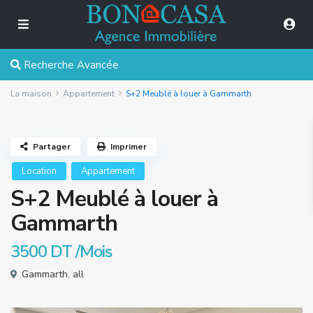
Recherche Avancée
La maison
Appartement
S+2 Meublé à louer à Gammarth
Partager
Imprimer
Location
Appartement
S+2 Meublé à louer à
Gammarth
3500 DT
/Mois
Gammarth
,
all