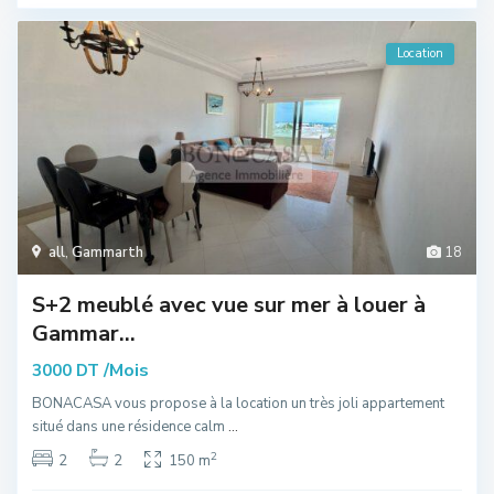
Location
all
,
Gammarth
18
S+2 meublé avec vue sur mer à louer à
Gammar...
/Mois
3000 DT
BONACASA vous propose à la location un très joli appartement
situé dans une résidence calm
...
2
2
2
150 m