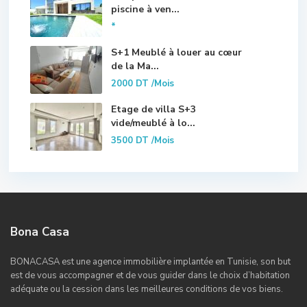
piscine à ven...
*
S+1 Meublé à louer au cœur
de la Ma...
2000 DT
/Mois
Etage de villa S+3
vide/meublé à lo...
3500 DT
/Mois
Bona Casa
BONACASA est une agence immobilière implantée en Tunisie, son but
est de vous accompagner et de vous guider dans le choix d’habitation
adéquate ou la cession dans les meilleures conditions de vos biens.