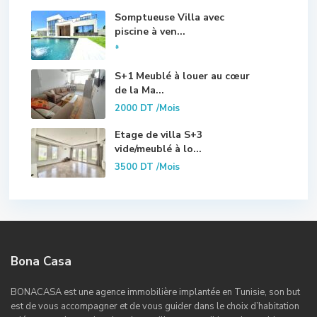
Somptueuse Villa avec
piscine à ven...
*
S+1 Meublé à louer au cœur
de la Ma...
2000 DT
/Mois
Etage de villa S+3
vide/meublé à lo...
3500 DT
/Mois
Bona Casa
BONACASA est une agence immobilière implantée en Tunisie, son but
est de vous accompagner et de vous guider dans le choix d’habitation