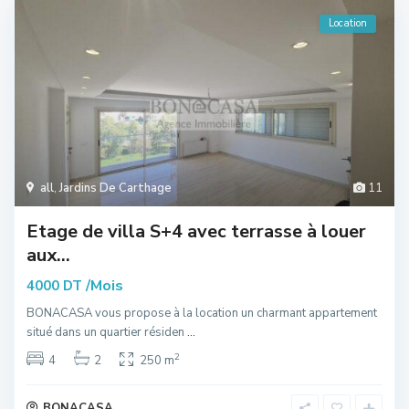
Location
all
,
Jardins De Carthage
11
Etage de villa S+4 avec terrasse à louer
aux...
/Mois
4000 DT
BONACASA vous propose à la location un charmant appartement
situé dans un quartier résiden
...
2
4
2
250 m
BONACASA