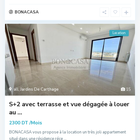
BONACASA
Location
all
,
Jardins De Carthage
15
S+2 avec terrasse et vue dégagée à louer
au ...
/Mois
2300 DT
BONACASA vous propose à la location un très joli appartement
situé dans une résidence réce
...