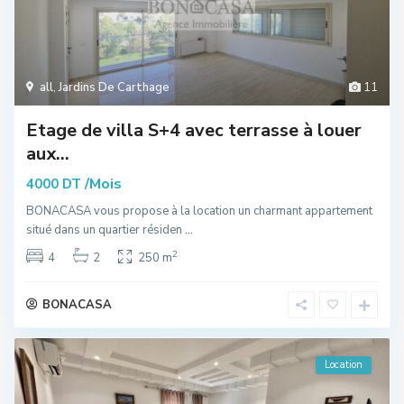
all
,
Jardins De Carthage
11
Etage de villa S+4 avec terrasse à louer
aux...
/Mois
4000 DT
BONACASA vous propose à la location un charmant appartement
situé dans un quartier résiden
...
2
4
2
250 m
BONACASA
Location