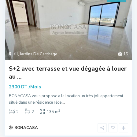
all
,
Jardins De Carthage
15
S+2 avec terrasse et vue dégagée à louer
au ...
/Mois
2300 DT
BONACASA vous propose à la location un très joli appartement
situé dans une résidence réce
...
2
2
2
135 m
BONACASA