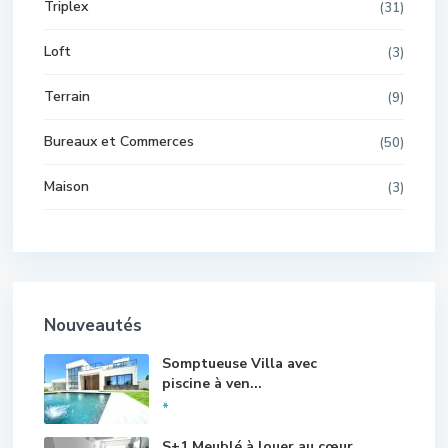
Triplex
(31)
Loft
(3)
Terrain
(9)
Bureaux et Commerces
(50)
Maison
(3)
Nouveautés
Somptueuse Villa avec
piscine à ven...
*
S+1 Meublé à louer au cœur