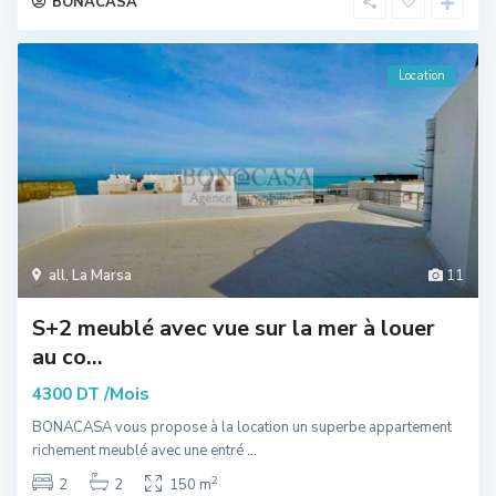
BONACASA
Location
all
,
La Marsa
11
S+2 meublé avec vue sur la mer à louer
au co...
/Mois
4300 DT
BONACASA vous propose à la location un superbe appartement
richement meublé avec une entré
...
2
2
2
150 m