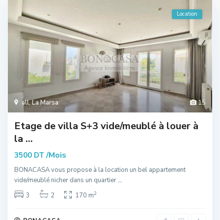
Location
all
,
La Marsa
15
Etage de villa S+3 vide/meublé à louer à
la ...
/Mois
3500 DT
BONACASA vous propose à la location un bel appartement
vide/meublé nicher dans un quartier
...
2
3
2
170 m