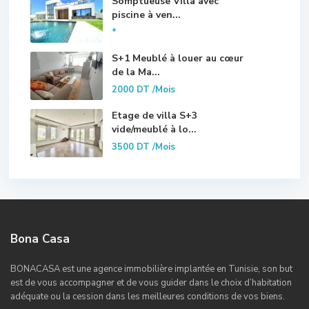
Somptueuse Villa avec
piscine à ven...
*
S+1 Meublé à louer au cœur
de la Ma...
2000 DT
/Mois
Etage de villa S+3
vide/meublé à lo...
3500 DT
/Mois
Bona Casa
BONACASA est une agence immobilière implantée en Tunisie, son but
est de vous accompagner et de vous guider dans le choix d’habitation
adéquate ou la cession dans les meilleures conditions de vos biens.