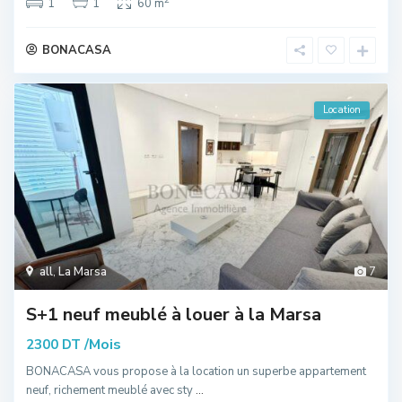
1
1
60 m
BONACASA
Location
all
,
La Marsa
7
S+1 neuf meublé à louer à la Marsa
/Mois
2300 DT
BONACASA vous propose à la location un superbe appartement
neuf, richement meublé avec sty
...