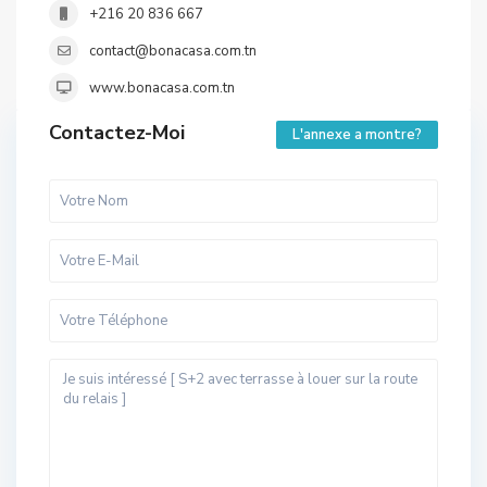
+216 20 836 667
contact@bonacasa.com.tn
www.bonacasa.com.tn
Contactez-Moi
L'annexe a montre?