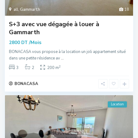
all
,
Gammarth
18
S+3 avec vue dégagée à louer à
Gammarth
/Mois
2800 DT
BONACASA vous propose à la location un joli appartement situé
dans une petite résidence av
...
2
3
2
200 m
BONACASA
Location