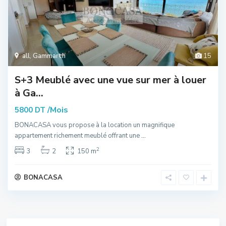
all
,
Gammarth
15
S+3 Meublé avec une vue sur mer à louer
à Ga...
/Mois
5800 DT
BONACASA vous propose à la location un magnifique
appartement richement meublé offrant une
...
2
3
2
150 m
BONACASA