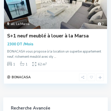
all
,
La Marsa
7
S+1 neuf meublé à louer à la Marsa
/Mois
2300 DT
BONACASA vous propose à la location un superbe appartement
neuf, richement meublé avec sty
...
2
1
1
62 m
BONACASA
Recherche Avancée