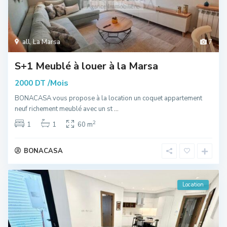
all
,
La Marsa
7
S+1 Meublé à louer à la Marsa
/Mois
2000 DT
BONACASA vous propose à la location un coquet appartement
neuf richement meublé avec un st
...
2
1
1
60 m
BONACASA
Location