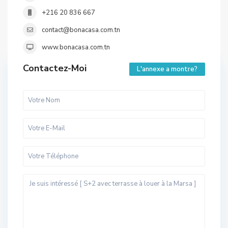
+216 20 836 667
contact@bonacasa.com.tn
www.bonacasa.com.tn
Contactez-Moi
L'annexe a montre?