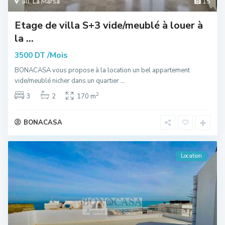
all
,
La Marsa
15
Etage de villa S+3 vide/meublé à louer à
la ...
/Mois
3500 DT
BONACASA vous propose à la location un bel appartement
vide/meublé nicher dans un quartier
...
2
3
2
170 m
BONACASA
Location