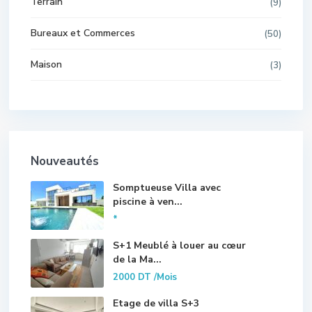
Terrain
(9)
Bureaux et Commerces
(50)
Maison
(3)
Nouveautés
Somptueuse Villa avec
piscine à ven...
*
S+1 Meublé à louer au cœur
de la Ma...
2000 DT
/Mois
Etage de villa S+3