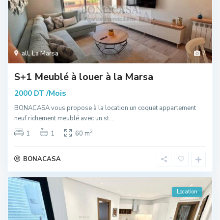
all
,
La Marsa
7
S+1 Meublé à louer à la Marsa
/Mois
2000 DT
BONACASA vous propose à la location un coquet appartement
neuf richement meublé avec un st
...
2
1
1
60 m
BONACASA
Location