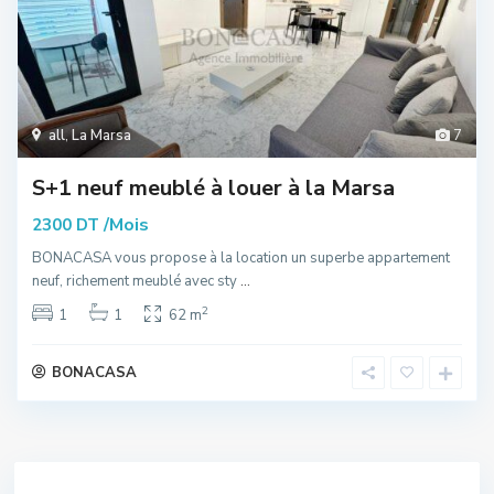
all
,
La Marsa
7
S+1 neuf meublé à louer à la Marsa
/Mois
2300 DT
BONACASA vous propose à la location un superbe appartement
neuf, richement meublé avec sty
...
2
1
1
62 m
BONACASA