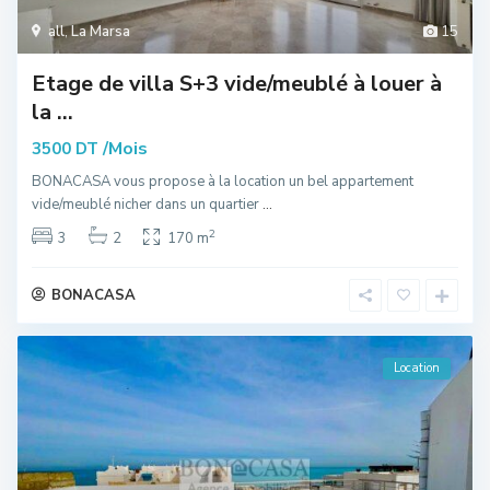
all
,
La Marsa
15
Etage de villa S+3 vide/meublé à louer à
la ...
/Mois
3500 DT
BONACASA vous propose à la location un bel appartement
vide/meublé nicher dans un quartier
...
2
3
2
170 m
BONACASA
Location