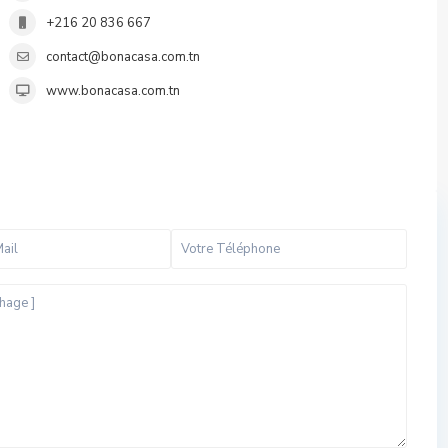
+216 20 836 667
contact@bonacasa.com.tn
www.bonacasa.com.tn