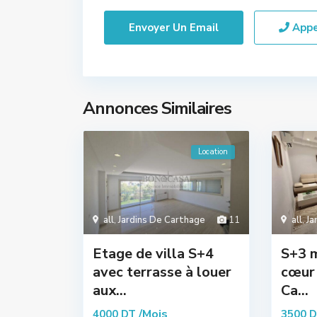
App
Annonces Similaires
Location
all
,
Jardins De Carthage
11
all
,
Ja
Etage de villa S+4
S+3 m
avec terrasse à louer
cœur 
aux...
Ca...
/Mois
4000 DT
3500 