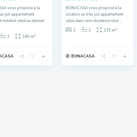
A vous propose à la
BONACASA vous propose à la
 un joli appartement
location un très joli appartement
t meublé situé au dernier
situé dans une résidence réce
...
2
2
2
135 m
2
2
185 m
ACASA
BONACASA