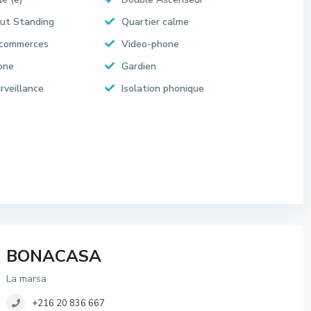
ut Standing
Quartier calme
 commerces
Video-phone
one
Gardien
rveillance
Isolation phonique
BONACASA
La marsa
+216 20 836 667