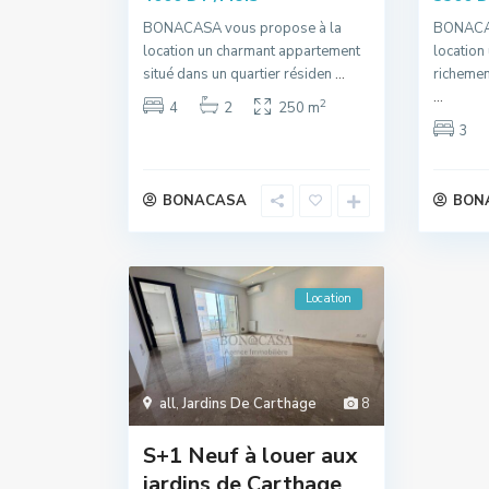
BONACASA vous propose à la
BONACAS
location un charmant appartement
location
situé dans un quartier résiden
...
richemen
...
2
4
2
250 m
3
BONACASA
BON
Location
all
,
Jardins De Carthage
8
S+1 Neuf à louer aux
jardins de Carthage