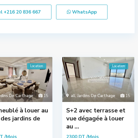
el
+216 20 836 667
WhatsApp
Location
Location
rdins De Carthage
15
all
,
Jardins De Carthage
15
eublé à louer au
S+2 avec terrasse et
des jardins de
vue dégagée à louer
au ...
/Mois
/Mois
DT
2300 DT