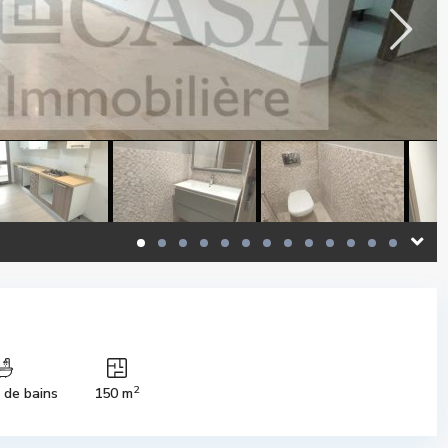
2
s de bains
150 m