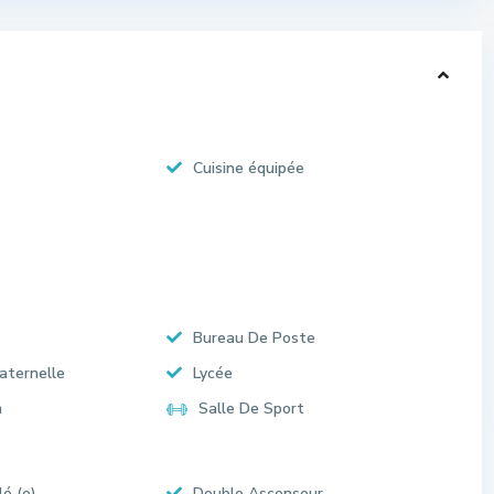
Cuisine équipée
Bureau De Poste
aternelle
Lycée
n
Salle De Sport
lé (e)
Double Ascenseur