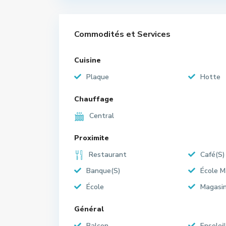
Commodités et Services
Cuisine
Plaque
Hotte
Chauffage
Central
Proximite
Restaurant
Café(S)
Banque(S)
École M
École
Magasi
Général
Balcon
Ensoleil