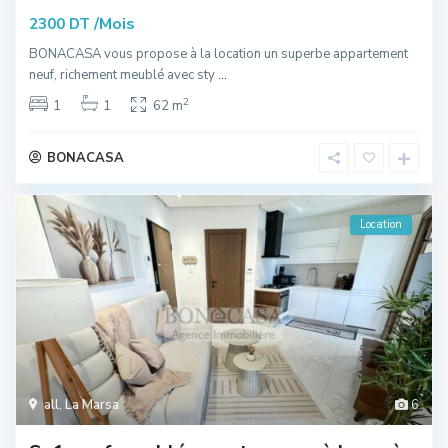
/Mois
2300 DT
BONACASA vous propose à la location un superbe appartement
neuf, richement meublé avec sty
...
2
1
1
62 m
BONACASA
Location
all
,
La Marsa
6