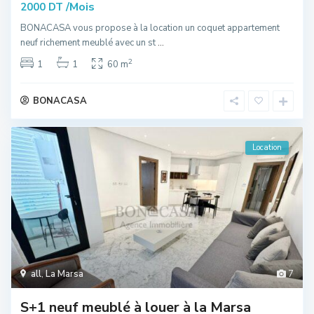
/Mois
2000 DT
BONACASA vous propose à la location un coquet appartement
neuf richement meublé avec un st
...
2
1
1
60 m
BONACASA
Location
all
,
La Marsa
7
S+1 neuf meublé à louer à la Marsa