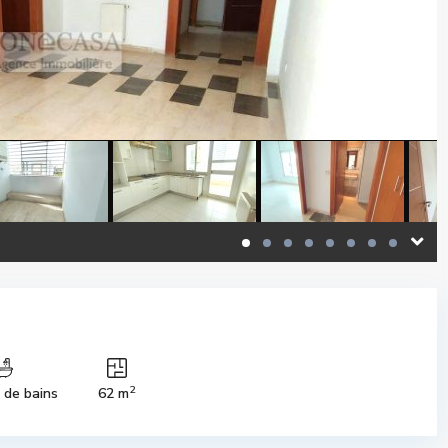
2
s de bains
62 m