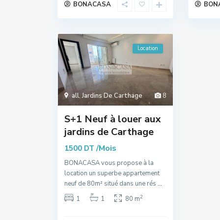
BONACASA
BON
Location
all
,
Jardins De Carthage
8
S+1 Neuf à louer aux
jardins de Carthage
/Mois
1500 DT
BONACASA vous propose à la
location un superbe appartement
neuf de 80m² situé dans une rés
...
2
1
1
80 m