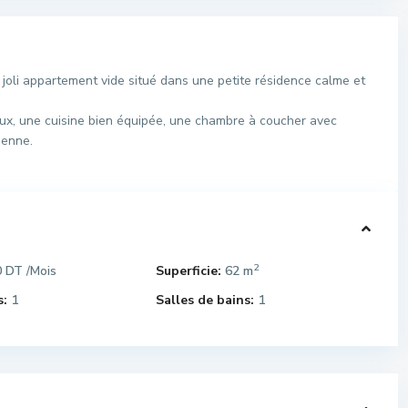
oli appartement vide situé dans une petite résidence calme et
eux, une cuisine bien équipée, une chambre à coucher avec
ienne.
2
0 DT
Superficie:
62 m
/Mois
:
1
Salles de bains:
1