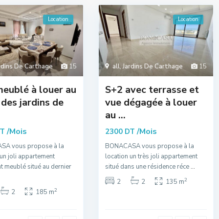
Location
Location
rdins De Carthage
15
all
,
Jardins De Carthage
15
eublé à louer au
S+2 avec terrasse et
des jardins de
vue dégagée à louer
au ...
/Mois
/Mois
DT
2300 DT
A vous propose à la
BONACASA vous propose à la
 un joli appartement
location un très joli appartement
t meublé situé au dernier
situé dans une résidence réce
...
2
2
2
135 m
2
2
185 m