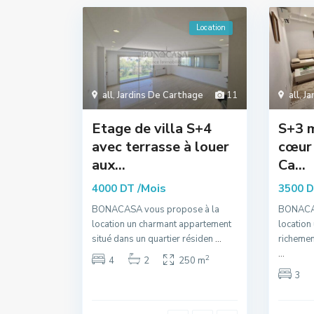
Location
all
,
Jardins De Carthage
11
all
,
Ja
Etage de villa S+4
S+3 m
avec terrasse à louer
cœur 
aux...
Ca...
/Mois
4000 DT
3500 
BONACASA vous propose à la
BONACAS
location un charmant appartement
location
situé dans un quartier résiden
...
richemen
...
2
4
2
250 m
3