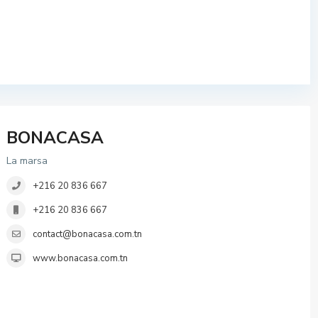
BONACASA
La marsa
+216 20 836 667
+216 20 836 667
contact@bonacasa.com.tn
www.bonacasa.com.tn