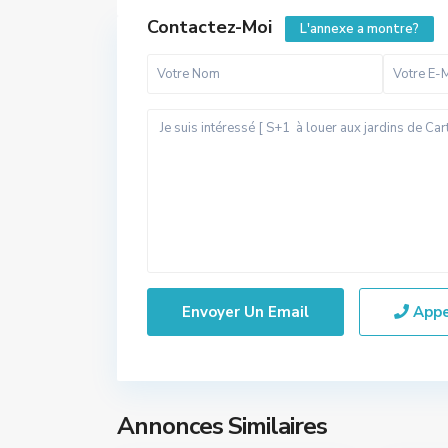
Contactez-Moi
L'annexe a montre?
App
Annonces Similaires