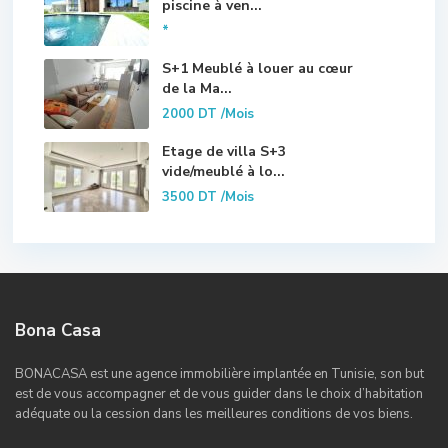
piscine à ven...
*
S+1 Meublé à louer au cœur
de la Ma...
2000 DT
/Mois
Etage de villa S+3
vide/meublé à lo...
3500 DT
/Mois
Bona Casa
BONACASA est une agence immobilière implantée en Tunisie, son but
est de vous accompagner et de vous guider dans le choix d’habitation
adéquate ou la cession dans les meilleures conditions de vos biens.