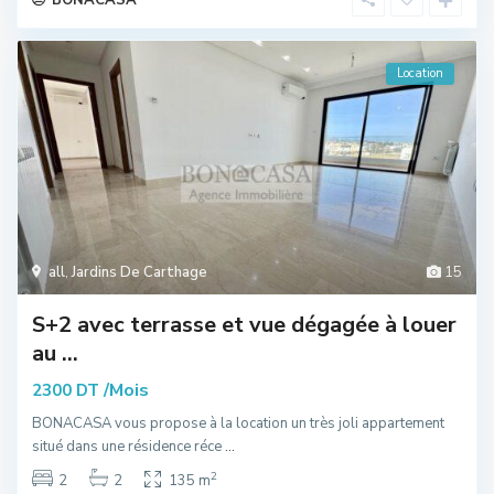
Location
all
,
Jardins De Carthage
15
S+2 avec terrasse et vue dégagée à louer
au ...
/Mois
2300 DT
BONACASA vous propose à la location un très joli appartement
situé dans une résidence réce
...
2
2
2
135 m