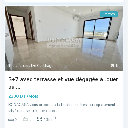
Location
all
,
Jardins De Carthage
15
S+2 avec terrasse et vue dégagée à louer
au ...
/Mois
2300 DT
BONACASA vous propose à la location un très joli appartement
situé dans une résidence réce
...
2
2
2
135 m