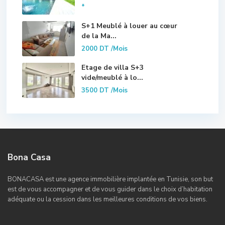
*
S+1 Meublé à louer au cœur
de la Ma...
2000 DT
/Mois
Etage de villa S+3
vide/meublé à lo...
3500 DT
/Mois
Bona Casa
BONACASA est une agence immobilière implantée en Tunisie, son but
est de vous accompagner et de vous guider dans le choix d’habitation
adéquate ou la cession dans les meilleures conditions de vos biens.